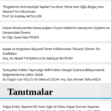
“İmgelemin Antropolojik Yapıları”na Göre “Dirse Han Oğlu Boğaç Han
Destanı”nın Okunması
Prof. Dr. Kubilay AKTULUM
Hasan Mutlucan’dan Karacaoğlan: Üryan Geldim’in Sanatçının Söylemi ve
Sanatındaki Önemi
Dr. Öğr. Üyesi Alaz PESEN
Kazak ve Kırgızların Büyüsel Tören Folklorunda “Divana” Şiirinin Tür
Özellikleri
Doç. Dr. Akedil TOYŞANULI-Dr. Baktiyar BUTEYEV
Türkiye’de Folklor Yayıncılığı: Millî Folklor Dergisi Üzerine Bibliyometrik
Değerlendirme (2002–2024)
Dr. Özgür Can YOLCU-Dr. Mesud UZUN- Arş. Gör. Ahmet Talha AĞCA
Tanıtmalar
Tuğçe Erdal, Yaşamın İki Yüzü: Ağıt ve Ötesi: Kayıp Sonrası Yaşanan