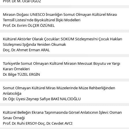
Prof. Dr. M. Öcal OĞUZ
Mirasın Doğası: UNESCO İnsanlığın Somut Olmayan Kültürel Mirası
Temsilî Listesi'nde Biyokültürel İlişki Modelleri
Prof. Dr. Evrim ÖLÇER ÖZÜNEL
Kültürel Aktörler Olarak Çocuklar: SOKÜM Sözleşmesi’ni Çocuk Hakları
Sözleşmesi Işığında Yeniden Okumak
Doç. Dr. Ahmet Erman ARAL
Türkiye’de Somut Olmayan Kültürel Mirasın Mevzuat Boyutu ve Yargı
Kararı Örnekleri
Dr. Bilge TÜZEL ERGİN
Somut Olmayan Kültürel Miras Müzelerinde Müze Rehberliğinden
Anlatıcılığa
Dr. Öğr. Üyesi Zeynep Safiye BAKİ NALCIOĞLU
Kültürel Belleğin Ekrana Taşınmasında Görsel Anlatıcının İşlevi: Osman
Sınav Örneği
Prof. Dr. Ruhi ERSOY-Doç. Dr. Cevdet AVCI