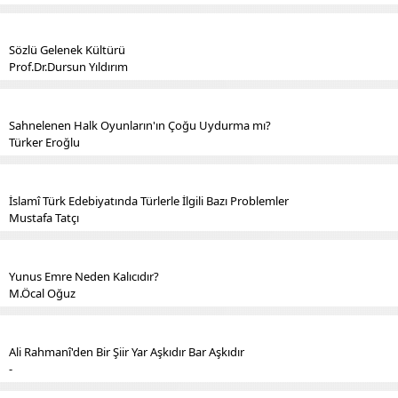
Sözlü Gelenek Kültürü
Prof.Dr.Dursun Yıldırım
Sahnelenen Halk Oyunların'ın Çoğu Uydurma mı?
Türker Eroğlu
İslamî Türk Edebiyatında Türlerle İlgili Bazı Problemler
Mustafa Tatçı
Yunus Emre Neden Kalıcıdır?
M.Öcal Oğuz
Ali Rahmanî'den Bir Şiir Yar Aşkıdır Bar Aşkıdır
-