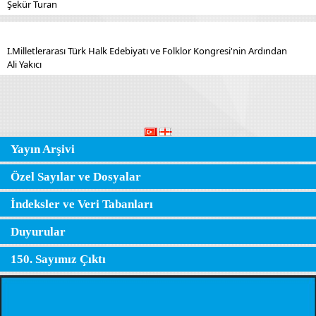
Şekür Turan
I.Milletlerarası Türk Halk Edebiyatı ve Folklor Kongresi'nin Ardından
Ali Yakıcı
Yayın Arşivi
Özel Sayılar ve Dosyalar
İndeksler ve Veri Tabanları
Duyurular
150. Sayımız Çıktı