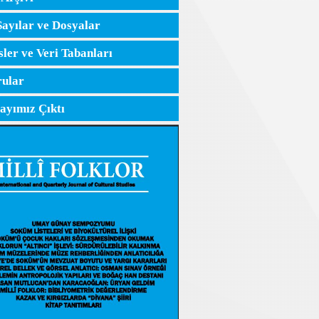
Sayılar ve Dosyalar
sler ve Veri Tabanları
ular
Sayımız Çıktı