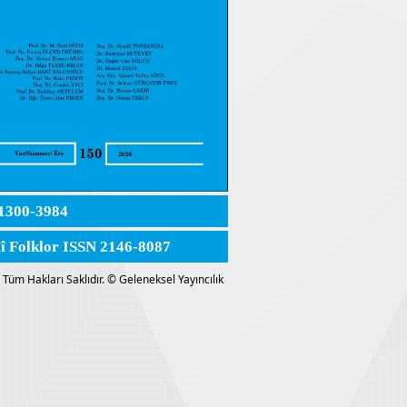
1300-3984
lî Folklor ISSN 2146-8087
Tüm Hakları Saklıdır. © Geleneksel Yayıncılık