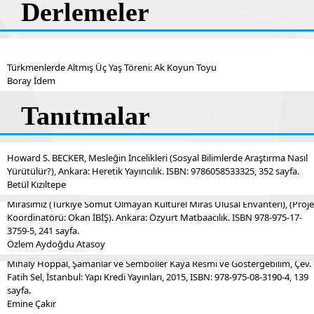
Derlemeler
Türkmenlerde Altmış Üç Yaş Töreni: Ak Koyun Toyu
Boray İdem
Tanıtmalar
Howard S. BECKER, Mesleğin İncelikleri (Sosyal Bilimlerde Araştırma Nasıl
Yürütülür?), Ankara: Heretik Yayıncılık. ISBN: 9786058533325, 352 sayfa.
Betül Kızıltepe
Solmaz KARABAŞA (Haz.), 2014 Geçmişten Geleceğe Yaşayan Kültür
Mirasımız (Türkiye Somut Olmayan Kültürel Miras Ulusal Envanteri), (Proje
Koordinatörü: Okan İBİŞ). Ankara: Özyurt Matbaacılık. ISBN 978-975-17-
3759-5, 241 sayfa.
Özlem Aydoğdu Atasoy
Mihaly Hoppal, Şamanlar ve Semboller Kaya Resmi ve Göstergebilim, Çev.
Fatih Sel, İstanbul: Yapı Kredi Yayınları, 2015, ISBN: 978-975-08-3190-4, 139
sayfa.
Emine Çakır