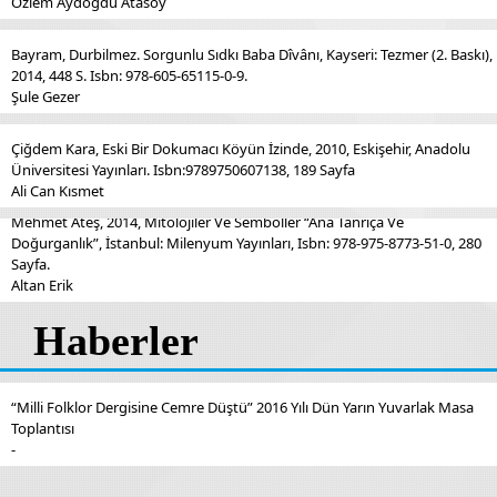
Özlem Aydoğdu Atasoy
Bayram, Durbilmez. Sorgunlu Sıdkı Baba Dîvânı, Kayseri: Tezmer (2. Baskı),
2014, 448 S. Isbn: 978-605-65115-0-9.
Şule Gezer
Çiğdem Kara, Eski Bir Dokumacı Köyün İzinde, 2010, Eskişehir, Anadolu
Üniversitesi Yayınları. Isbn:9789750607138, 189 Sayfa
Ali Can Kısmet
Mehmet Ateş, 2014, Mitolojiler Ve Semboller “Ana Tanrıça Ve
Doğurganlık”, İstanbul: Milenyum Yayınları, Isbn: 978-975-8773-51-0, 280
Sayfa.
Altan Erik
Haberler
“Milli Folklor Dergisine Cemre Düştü” 2016 Yılı Dün Yarın Yuvarlak Masa
Toplantısı
-