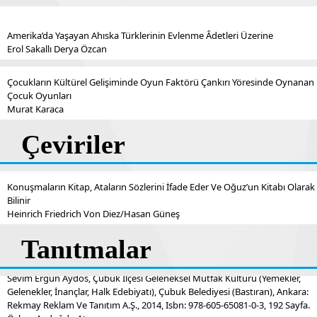
Amerika’da Yaşayan Ahıska Türklerinin Evlenme Âdetleri Üzerine
Erol Sakallı Derya Özcan
Çocukların Kültürel Gelişiminde Oyun Faktörü Çankırı Yöresinde Oynanan
Çocuk Oyunları
Murat Karaca
Çeviriler
Konuşmaların Kitap, Ataların Sözlerini İfade Eder Ve Oğuz’un Kitabı Olarak
Bilinir
Heinrich Friedrich Von Diez/Hasan Güneş
Tanıtmalar
Sevim Ergün Aydos, Çubuk İlçesi Geleneksel Mutfak Kültürü (Yemekler,
Gelenekler, İnançlar, Halk Edebiyatı), Çubuk Belediyesi (Bastıran), Ankara:
Rekmay Reklam Ve Tanıtım A.Ş., 2014, Isbn: 978-605-65081-0-3, 192 Sayfa.