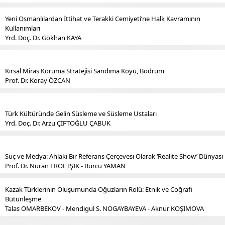
Yeni Osmanlılardan İttihat ve Terakki Cemiyeti’ne Halk Kavramının
Kullanımları
Yrd. Doç. Dr. Gökhan KAYA
Kırsal Miras Koruma Stratejisi Sandıma Köyü, Bodrum
Prof. Dr. Koray ÖZCAN
Türk Kültüründe Gelin Süsleme ve Süsleme Ustaları
Yrd. Doç. Dr. Arzu ÇİFTOĞLU ÇABUK
Suç ve Medya: Ahlaki Bir Referans Çerçevesi Olarak ‘Realite Show’ Dünyası
Prof. Dr. Nuran EROL IŞIK - Burcu YAMAN
Kazak Türklerinin Oluşumunda Oğuzların Rolü: Etnik ve Coğrafi
Bütünleşme
Talas OMARBEKOV - Mendigul S. NOGAYBAYEVA - Aknur KOŞIMOVA