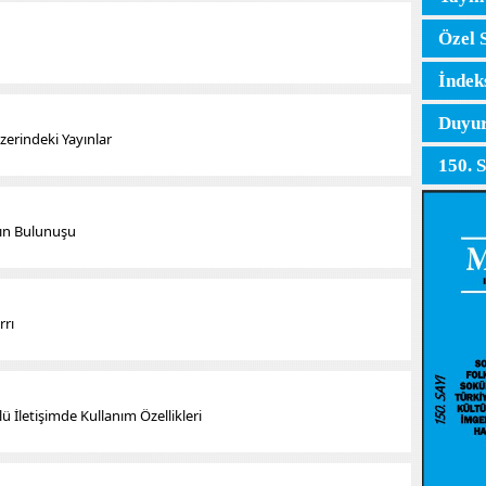
Özel 
İndek
Duyur
zerindeki Yayınlar
150. 
nın Bulunuşu
rrı
ü İletişimde Kullanım Özellikleri