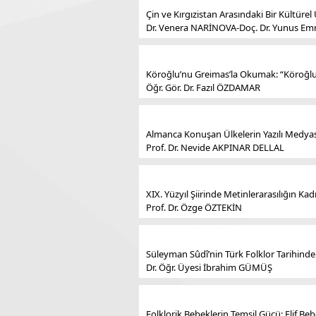
Çin ve Kırgızistan Arasındaki Bir Kültür
Dr. Venera NARİNOVA-Doç. Dr. Yunus E
Köroğlu’nu Greimas’la Okumak: “Köroğlu’n
Öğr. Gör. Dr. Fazıl ÖZDAMAR
Almanca Konuşan Ülkelerin Yazılı Medya
Prof. Dr. Nevide AKPINAR DELLAL
XIX. Yüzyıl Şiirinde Metinlerarasılığın Kad
Prof. Dr. Özge ÖZTEKİN
Süleyman Sûdî’nin Türk Folklor Tarihindek
Dr. Öğr. Üyesi İbrahim GÜMÜŞ
Folklorik Bebeklerin Temsil Gücü: Elif Be