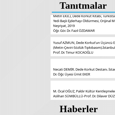
Tanıtmalar
Metin EKİCİ, Dede Korkut Kitabı, Türkist
Yedi Başlı Ejderhayı Öldürmesi, Orijinal 
Neşriyat, 2019
Öğr. Gör. Dr. Fazıl ÖZDAMAR
Yusuf AZMUN, Dede Korkut’un Üçüncü Ely
(Metin-Çeviri-Sözlük-Tıpkıbasım).İstanbul
Prof. Dr. Timur KOCAOĞLU
Necati DEMİR. Dede Korkut Destanı. İstan
Dr. Öğr. Üyesi Ümit EKER
M. Öcal OĞUZ, Paldır Kültür Kentleşmeler.
Aslıhan SÜMBÜLLÜ-Prof. Dr. Dilaver D
Haberler