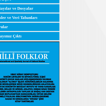
Sayılar ve Dosyalar
sler ve Veri Tabanları
ular
Sayımız Çıktı