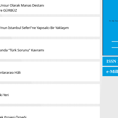
el Unsur Olarak Manas Destanı
mre GÜRBÜZ
un İstanbul Seferi”ne Yapısalcı Bir Yaklaşım
sında “Türk Sorunu” Kavramı
ISSN 
e-Mil
ınlararası Hâli
i Yeri
bek Projesi Örneği