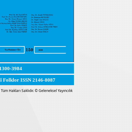
1300-3984
lî Folklor ISSN 2146-8087
Tüm Hakları Saklıdır. © Geleneksel Yayıncılık