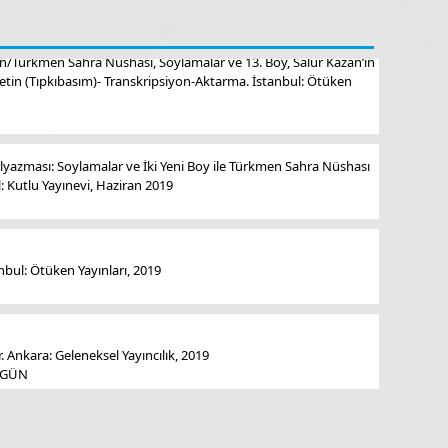
an/Türkmen Sahra Nüshası, Soylamalar ve 13. Boy, Salur Kazan’ın
Metin (Tıpkıbasım)- Transkripsiyon-Aktarma. İstanbul: Ötüken
azması: Soylamalar ve İki Yeni Boy ile Türkmen Sahra Nüshası
: Kutlu Yayınevi, Haziran 2019
bul: Ötüken Yayınları, 2019
 Ankara: Geleneksel Yayıncılık, 2019
ÜZGÜN