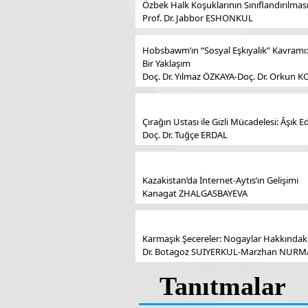
Özbek Halk Koşuklarının Sınıflandırılmas
Prof. Dr. Jabbor ESHONKUL
Hobsbawm’ın “Sosyal Eşkıyalık” Kavramı:
Bir Yaklaşım
Doç. Dr. Yılmaz ÖZKAYA-Doç. Dr. Orkun 
Çırağın Ustası ile Gizli Mücadelesi: Âşık
Doç. Dr. Tuğçe ERDAL
Kazakistan’da İnternet-Aytıs’ın Gelişimi
Kanagat ZHALGASBAYEVA
Karmaşık Şecereler: Nogaylar Hakkındak
Dr. Botagoz SUIYERKUL-Marzhan NUR
Tanıtmalar