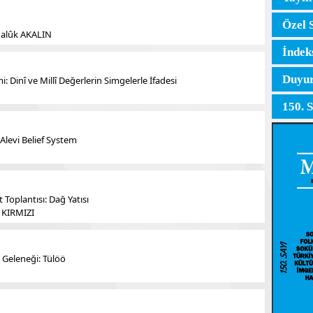
Özel 
 Halûk AKALIN
İndek
Duyur
i: Dinî ve Millî Değerlerin Simgelerle İfadesi
150. 
 Alevi Belief System
 Toplantısı: Dağ Yatısı
 KIRMIZI
 Geleneği: Tülöö