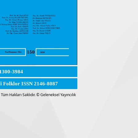
1300-3984
lî Folklor ISSN 2146-8087
Tüm Hakları Saklıdır. © Geleneksel Yayıncılık