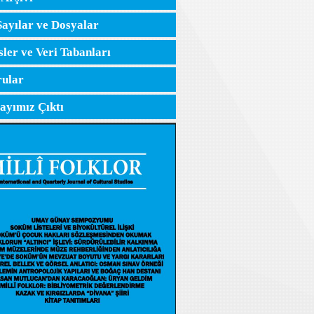
Sayılar ve Dosyalar
sler ve Veri Tabanları
ular
Sayımız Çıktı