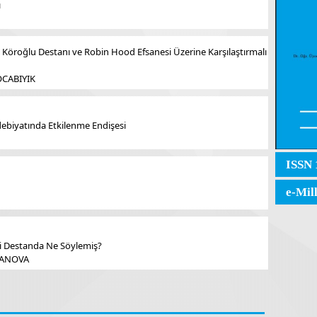
ı
 Köroğlu Destanı ve Robin Hood Efsanesi Üzerine Karşılaştırmalı
KOCABIYIK
 Edebiyatında Etkilenme Endişesi
ISSN 
e-Mil
i Destanda Ne Söylemiş?
MANOVA