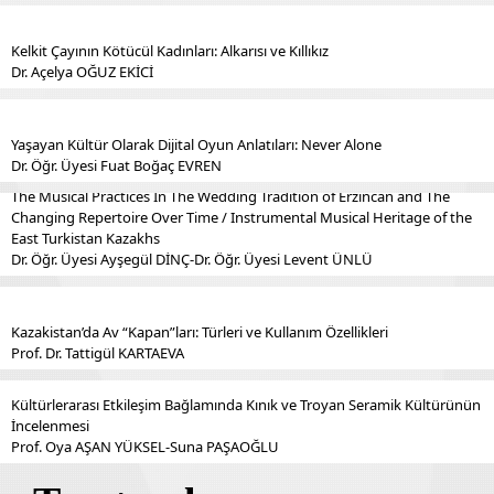
Kelkit Çayının Kötücül Kadınları: Alkarısı ve Kıllıkız
Dr. Açelya OĞUZ EKİCİ
Yaşayan Kültür Olarak Dijital Oyun Anlatıları: Never Alone
Dr. Öğr. Üyesi Fuat Boğaç EVREN
The Musical Practices In The Wedding Tradition of Erzincan and The
Changing Repertoire Over Time / Instrumental Musical Heritage of the
East Turkistan Kazakhs
Dr. Öğr. Üyesi Ayşegül DİNÇ-Dr. Öğr. Üyesi Levent ÜNLÜ
Kazakistan’da Av “Kapan”ları: Türleri ve Kullanım Özellikleri
Prof. Dr. Tattigül KARTAEVA
Kültürlerarası Etkileşim Bağlamında Kınık ve Troyan Seramik Kültürünün
İncelenmesi
Prof. Oya AŞAN YÜKSEL-Suna PAŞAOĞLU