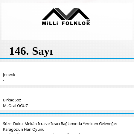
146. Sayı
Jenerik
-
Birkaç Söz
M. Öcal OĞUZ
Sözel Doku, Mekân-İcra ve İcracı Bağlamında Yerelden Geleneğe:
Karagöz’ün Han Oyunu