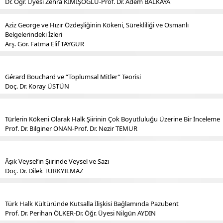
Dr. Öğr. Üyesi Zehra KIMIŞOĞLU-Prof. Dr. Adem BALKAYA
Aziz George ve Hızır Özdeşliğinin Kökeni, Sürekliliği ve Osmanlı
Belgelerindeki İzleri
Arş. Gör. Fatma Elif TAYGUR
Gérard Bouchard ve “Toplumsal Mitler” Teorisi
Doç. Dr. Koray ÜSTÜN
Türlerin Kökeni Olarak Halk Şiirinin Çok Boyutluluğu Üzerine Bir İnceleme
Prof. Dr. Bilginer ONAN-Prof. Dr. Nezir TEMUR
Âşık Veysel’in Şiirinde Veysel ve Sazı
Doç. Dr. Dilek TÜRKYILMAZ
Türk Halk Kültüründe Kutsalla İlişkisi Bağlamında Pazubent
Prof. Dr. Perihan ÖLKER-Dr. Öğr. Üyesi Nilgün AYDIN