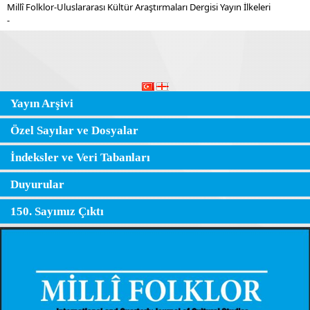
Millî Folklor-Uluslararası Kültür Araştırmaları Dergisi Yayın İlkeleri
-
Yayın Arşivi
Özel Sayılar ve Dosyalar
İndeksler ve Veri Tabanları
Duyurular
150. Sayımız Çıktı