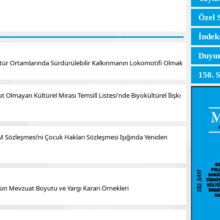
Özel 
İndek
Duyur
ültür Ortamlarında Sürdürülebilir Kalkınmanın Lokomotifi Olmak
150. 
Olmayan Kültürel Mirası Temsilî Listesi'nde Biyokültürel İlişki
M Sözleşmesi’ni Çocuk Hakları Sözleşmesi Işığında Yeniden
ın Mevzuat Boyutu ve Yargı Kararı Örnekleri