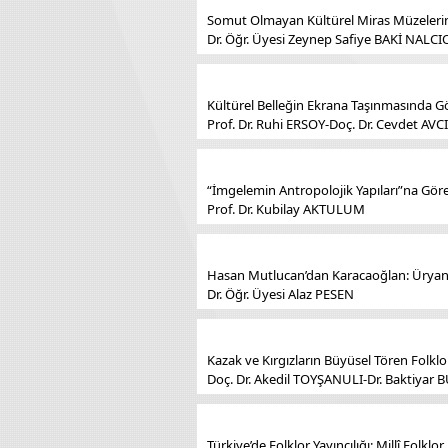
Somut Olmayan Kültürel Miras Müzelerin
Dr. Öğr. Üyesi Zeynep Safiye BAKİ NALC
Kültürel Belleğin Ekrana Taşınmasında Gö
Prof. Dr. Ruhi ERSOY-Doç. Dr. Cevdet AVCI
“İmgelemin Antropolojik Yapıları”na Gö
Prof. Dr. Kubilay AKTULUM
Hasan Mutlucan’dan Karacaoğlan: Üryan 
Dr. Öğr. Üyesi Alaz PESEN
Kazak ve Kırgızların Büyüsel Tören Folklor
Doç. Dr. Akedil TOYŞANULI-Dr. Baktiyar 
Türkiye’de Folklor Yayıncılığı: Millî Folk