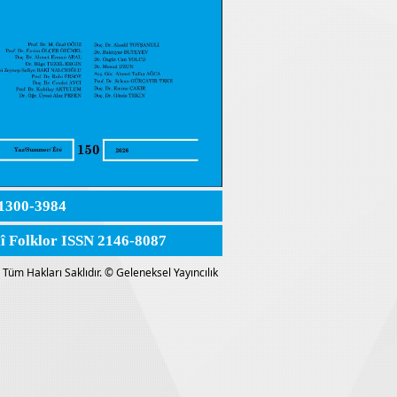
1300-3984
lî Folklor ISSN 2146-8087
Tüm Hakları Saklıdır. © Geleneksel Yayıncılık