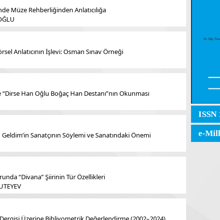
de Müze Rehberliğinden Anlatıcılığa
IOĞLU
rsel Anlatıcının İşlevi: Osman Sınav Örneği
re “Dirse Han Oğlu Boğaç Han Destanı”nın Okunması
ISSN 
e-Mil
Geldim’in Sanatçının Söylemi ve Sanatındaki Önemi
unda “Divana” Şiirinin Tür Özellikleri
BUTEYEV
lor Dergisi Üzerine Bibliyometrik Değerlendirme (2002–2024)