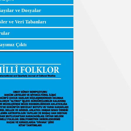
Sayılar ve Dosyalar
sler ve Veri Tabanları
ular
Sayımız Çıktı