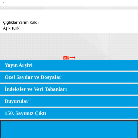
-
Çığlıklar Yarım Kaldı
Âşık Turkî
Yayın Arşivi
Özel Sayılar ve Dosyalar
İndeksler ve Veri Tabanları
Duyurular
150. Sayımız Çıktı