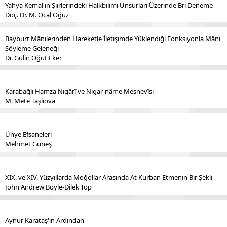
Yahya Kemal'in Şiirlerindeki Halkbilimi Unsurları Üzerinde Bri Deneme
Doç. Dr. M. Öcal Oğuz
Bayburt Mânilerinden Hareketle İletişimde Yüklendiği Fonksiyonla Mâni
Söyleme Geleneği
Dr. Gülin Öğüt Eker
Karabağlı Hamza Nigârî ve Nigar-nâme Mesnevîsi
M. Mete Taşlıova
Ünye Efsaneleri
Mehmet Güneş
XIX. ve XIV. Yüzyıllarda Moğollar Arasında At Kurban Etmenin Bir Şekli
John Andrew Boyle-Dilek Top
Aynur Karataş'ın Ardından