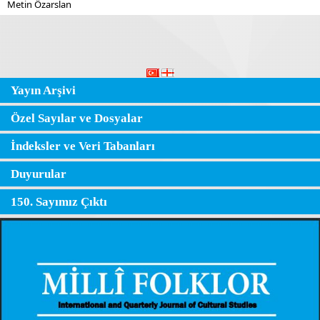
Metin Özarslan
Yayın Arşivi
Özel Sayılar ve Dosyalar
İndeksler ve Veri Tabanları
Duyurular
150. Sayımız Çıktı