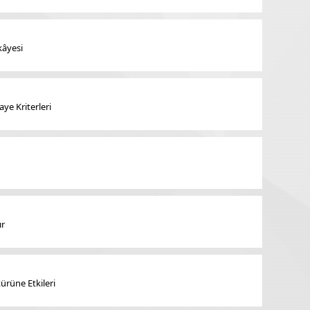
kâyesi
ye Kriterleri
ır
ürüne Etkileri