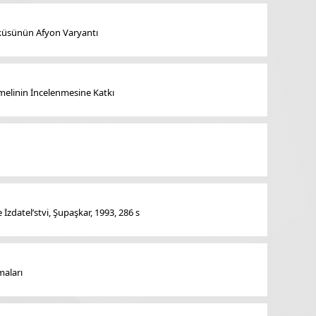
ürküsünün Afyon Varyantı
melinin İncelenmesine Katkı
İzdatel’stvi, Şupaşkar, 1993, 286 s
maları