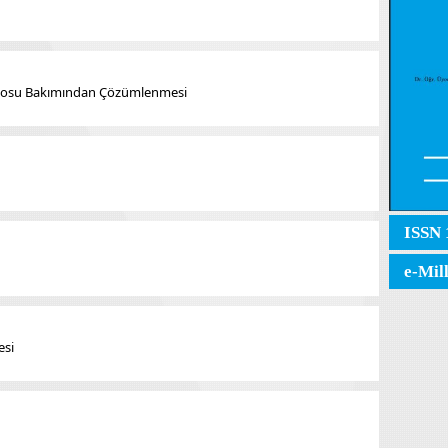
tosu Bakımından Çözümlenmesi
ISSN 
e-Mil
esi