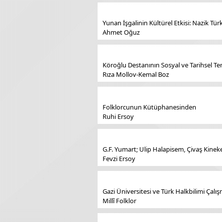
Yunan İşgalinin Kültürel Etkisi: Nazik T
Ahmet Oğuz
Köroğlu Destanının Sosyal ve Tarihsel Te
Rıza Mollov-Kemal Boz
Folklorcunun Kütüphanesinden
Ruhi Ersoy
G.F. Yumart; Ulip Halapisem, Çivaş Kineke 
Fevzi Ersoy
Gazi Üniversitesi ve Türk Halkbilimi Çalış
Millî Folklor