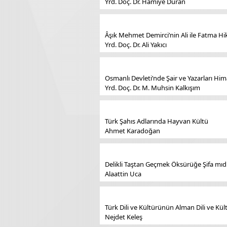
Yrd. Doç. Dr. Hamiye Duran
Âşık Mehmet Demirci’nin Ali ile Fatma Hi
Yrd. Doç. Dr. Ali Yakıcı
Osmanlı Devleti’nde Şair ve Yazarları Hima
Yrd. Doç. Dr. M. Muhsin Kalkışım
Türk Şahıs Adlarında Hayvan Kültü
Ahmet Karadoğan
Delikli Taştan Geçmek Öksürüğe Şifa mıd
Alaattin Uca
Türk Dili ve Kültürünün Alman Dili ve Kült
Nejdet Keleş