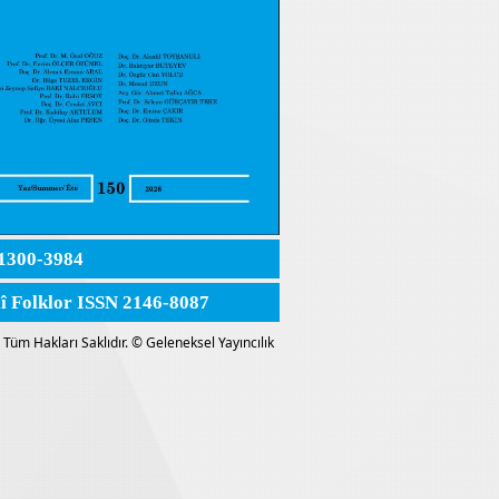
1300-3984
lî Folklor ISSN 2146-8087
Tüm Hakları Saklıdır. © Geleneksel Yayıncılık