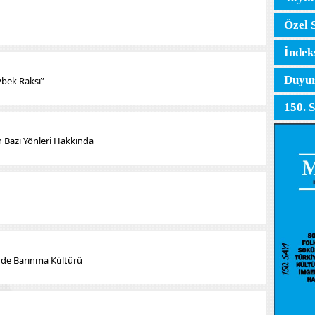
Özel 
İndek
Duyur
eybek Raksı”
150. 
 Bazı Yönleri Hakkında
inde Barınma Kültürü