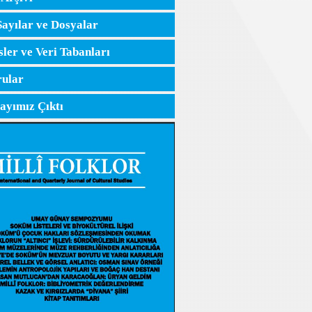
Sayılar ve Dosyalar
sler ve Veri Tabanları
ular
Sayımız Çıktı