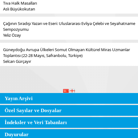
Tıva Halk Masalları
Aslı Büyükokutan
Çağının Sıradışı Yazarı ve Eseri: Uluslararası Evliya Çelebi ve Seyahatname
Sempozyumu
Yeliz Özay
Güneydoğu Avrupa Ülkeleri Somut Olmayan Kültürel Miras Uzmanlar
Toplantısı (22-28 Mayıs, Safranbolu, Türkiye)
Selcan Gürçayır
Yayın Arşivi
Özel Sayılar ve Dosyalar
İndeksler ve Veri Tabanları
Duyurular