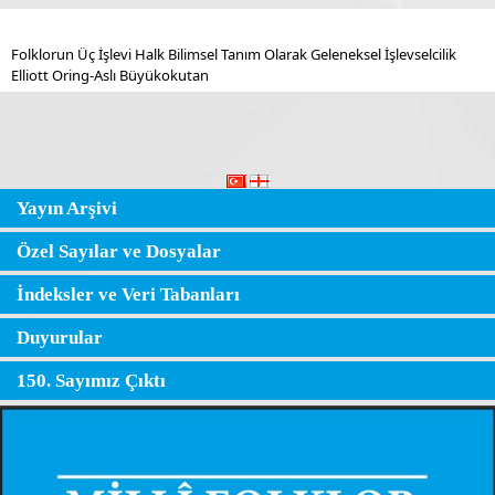
Folklorun Üç İşlevi Halk Bilimsel Tanım Olarak Geleneksel İşlevselcilik
Elliott Oring-Aslı Büyükokutan
Yayın Arşivi
Özel Sayılar ve Dosyalar
İndeksler ve Veri Tabanları
Duyurular
150. Sayımız Çıktı