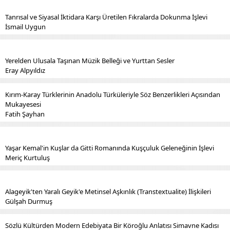
Tanrısal ve Siyasal İktidara Karşı Üretilen Fıkralarda Dokunma İşlevi
İsmail Uygun
Yerelden Ulusala Taşınan Müzik Belleği ve Yurttan Sesler
Eray Alpyıldız
Kırım-Karay Türklerinin Anadolu Türküleriyle Söz Benzerlikleri Açısından
Mukayesesi
Fatih Şayhan
Yaşar Kemal'in Kuşlar da Gitti Romanında Kuşçuluk Geleneğinin İşlevi
Meriç Kurtuluş
Alageyik'ten Yaralı Geyik'e Metinsel Aşkınlık (Transtextualite) İlişkileri
Gülşah Durmuş
Sözlü Kültürden Modern Edebiyata Bir Köroğlu Anlatısı Simavne Kadısı