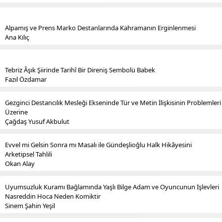
Alpamış ve Prens Marko Destanlarında Kahramanın Erginlenmesi
Ana Kılıç
Tebriz Âşık Şiirinde Tarihî Bir Direniş Sembolü Babek
Fazıl Özdamar
Gezginci Destancılık Mesleği Ekseninde Tür ve Metin İlişkisinin Problemleri
Üzerine
Çağdaş Yusuf Akbulut
Evvel mi Gelsin Sonra mı Masalı ile Gündeşlioğlu Halk Hikâyesini
Arketipsel Tahlili
Okan Alay
Uyumsuzluk Kuramı Bağlamında Yaşlı Bilge Adam ve Oyuncunun İşlevleri
Nasreddin Hoca Neden Komiktir
Sinem Şahin Yeşil