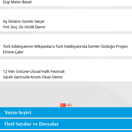
Ezgi Metin Basat
Ay Dolanır Günler Geçer
Yrd. Doç. Dr. Hiclâl Demir
Türk Edebiyatının Wikipedia'sı Türk Edebiyatında İsimler Sözlüğü Projesi
Emine Çakır
12 Yılın Üstüne Ulusal Halk Festivali
Sarah Gertrude Knott-Okan Demir
Yayın Arşivi
Özel Sayılar ve Dosyalar