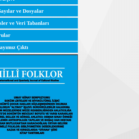
Sayılar ve Dosyalar
sler ve Veri Tabanları
ular
Sayımız Çıktı