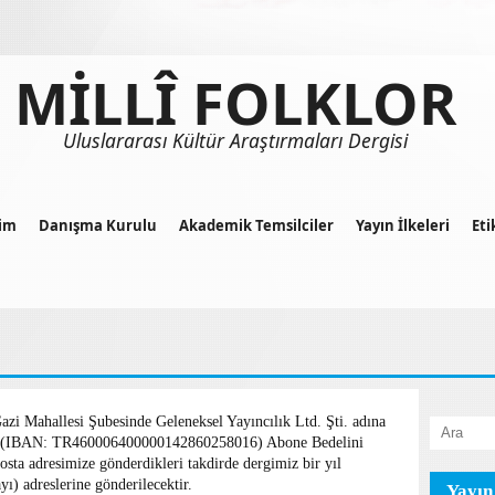
MİLLÎ FOLKLOR
Uluslararası Kültür Araştırmaları Dergisi
im
Danışma Kurulu
Akademik Temsilciler
Yayın İlkeleri
Eti
azi Mahallesi Şubesinde Geleneksel Yayıncılık Ltd. Şti. adına
ba (IBAN: TR460006400000142860258016) Abone Bedelini
osta adresimize gönderdikleri takdirde dergimiz bir yıl
yı) adreslerine gönderilecektir.
Yayın