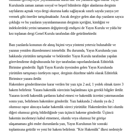
Kurulunda zaman zaman sosyal ve beşerî bilimlerin diğer alanlarına derginin
sayfalarını açmak veya dergi okuruna katkı sağlayacak sınırlı sayıda yazıya yer
vermek gibi öneriler tartışılmaktadır. Ancak dergiye gelen alan dışı yazıların sayıca
çokluğu ve bu yazıların yayımlanmasının derginin içeriğini, kimliğini ve
indekslerdeki yerini tamamen değiştireceği endişesi de Yayın Kurulu ve yılda bir
kez toplanan dergi Genel Kurulu tarafından dile getirilmektedir.
Bazı yazılarda konunun ele alınış biçimi veya yöntemi yetersiz bulunabilir ve
yazının yeniden düzenlenmesi istenebilir. Bu durumda, Yayın Kurulunda yazı
hakkında yürütülen tartışmalar ve beklentiler Yayın Kurulu tarafından yapılan
görevlendirme doğrultusunda bir üye tarafından raporlandırılarak Editörlük
Birimine gönderilir. İlgili Yayın Kurulu üyesinden gelen Yayın Kurulunda
yürütülen tartışmayı özetleyen rapor, derginin düzeltme talebi olarak Editörlük
Birimince yazara iletilir.
Hakemlere gönderilmesine karar verilen bir yazı için 2 asıl, 1 yedek olmak üzere 3
hakem belirlenir. Yazara hakemlik sürecinin başlatılması için gerekli bilgiler iletilir.
Yazarın ücretli hakemlik şartlarını kabul etmesi ve hakemlik ücretini yatırmasından
sonra yazı, belirlenen hakemlere gönderilir. Yazı hakkında 2 olumlu ya da 2
olumsuz rapor alıncaya kadar hakemlik süreci yürütülür. Hakemlerden biri olumlu
diğeri olumsuz görüş bildirdiğinde yazı üçüncü hakeme gönderilir. Üçüncü
hakemin incelemeyi kabul etmemesi, olumlu veya olumsuz bir görüşe
ulaşamaması gibi ender durumlarda yazı, Yayın Kurulunun bir sonraki
toplantısına getirilir ve yeni bir hakem belirlenir. “Kör Hakemlik” ilkesi nedeniyle