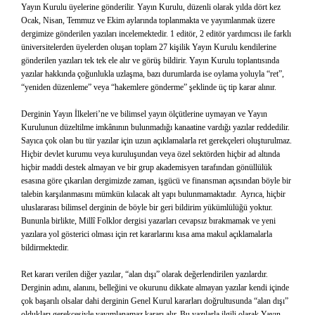
Yayın Kurulu üyelerine gönderilir. Yayın Kurulu, düzenli olarak yılda dört kez
Ocak, Nisan, Temmuz ve Ekim aylarında toplanmakta ve yayımlanmak üzere
dergimize gönderilen yazıları incelemektedir. 1 editör, 2 editör yardımcısı ile farklı
üniversitelerden üyelerden oluşan toplam 27 kişilik Yayın Kurulu kendilerine
gönderilen yazıları tek tek ele alır ve görüş bildirir. Yayın Kurulu toplantısında
yazılar hakkında çoğunlukla uzlaşma, bazı durumlarda ise oylama yoluyla “ret”,
“yeniden düzenleme” veya “hakemlere gönderme” şeklinde üç tip karar alınır.
Derginin Yayın İlkeleri’ne ve bilimsel yayın ölçütlerine uymayan ve Yayın
Kurulunun düzeltilme imkânının bulunmadığı kanaatine vardığı yazılar reddedilir.
Sayıca çok olan bu tür yazılar için uzun açıklamalarla ret gerekçeleri oluşturulmaz.
Hiçbir devlet kurumu veya kuruluşundan veya özel sektörden hiçbir ad altında
hiçbir maddi destek almayan ve bir grup akademisyen tarafından gönüllülük
esasına göre çıkarılan dergimizde zaman, işgücü ve finansman açısından böyle bir
talebin karşılanmasını mümkün kılacak alt yapı bulunmamaktadır. Ayrıca, hiçbir
uluslararası bilimsel derginin de böyle bir geri bildirim yükümlülüğü yoktur.
Bununla birlikte, Millî Folklor dergisi yazarları cevapsız bırakmamak ve yeni
yazılara yol gösterici olması için ret kararlarını kısa ama makul açıklamalarla
bildirmektedir.
Ret kararı verilen diğer yazılar, “alan dışı” olarak değerlendirilen yazılardır.
Derginin adını, alanını, belleğini ve okurunu dikkate almayan yazılar kendi içinde
çok başarılı olsalar dahi derginin Genel Kurul kararları doğrultusunda “alan dışı”
oldukları gerekçesiyle yayımlanamaz kararı alır. Bu yazılarla ilgili olarak Yayın