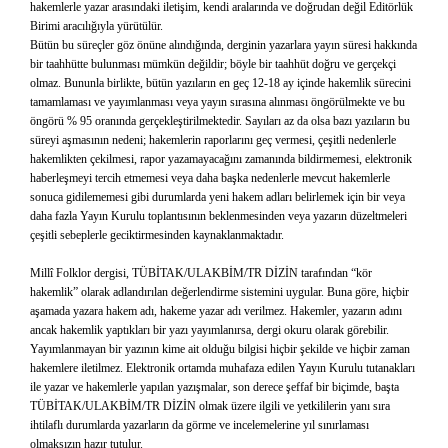
hakemlerle yazar arasındaki iletişim, kendi aralarında ve doğrudan değil Editörlük
Birimi aracılığıyla yürütülür.
Bütün bu süreçler göz önüne alındığında, derginin yazarlara yayın süresi hakkında
bir taahhütte bulunması mümkün değildir; böyle bir taahhüt doğru ve gerçekçi
olmaz. Bununla birlikte, bütün yazıların en geç 12-18 ay içinde hakemlik sürecini
tamamlaması ve yayımlanması veya yayın sırasına alınması öngörülmekte ve bu
öngörü % 95 oranında gerçekleştirilmektedir. Sayıları az da olsa bazı yazıların bu
süreyi aşmasının nedeni; hakemlerin raporlarını geç vermesi, çeşitli nedenlerle
hakemlikten çekilmesi, rapor yazamayacağını zamanında bildirmemesi, elektronik
haberleşmeyi tercih etmemesi veya daha başka nedenlerle mevcut hakemlerle
sonuca gidilememesi gibi durumlarda yeni hakem adları belirlemek için bir veya
daha fazla Yayın Kurulu toplantısının beklenmesinden veya yazarın düzeltmeleri
çeşitli sebeplerle geciktirmesinden kaynaklanmaktadır.
Millî Folklor dergisi, TÜBİTAK/ULAKBİM/TR DİZİN tarafından “kör
hakemlik” olarak adlandırılan değerlendirme sistemini uygular. Buna göre, hiçbir
aşamada yazara hakem adı, hakeme yazar adı verilmez. Hakemler, yazarın adını
ancak hakemlik yaptıkları bir yazı yayımlanırsa, dergi okuru olarak görebilir.
Yayımlanmayan bir yazının kime ait olduğu bilgisi hiçbir şekilde ve hiçbir zaman
hakemlere iletilmez. Elektronik ortamda muhafaza edilen Yayın Kurulu tutanakları
ile yazar ve hakemlerle yapılan yazışmalar, son derece şeffaf bir biçimde, başta
TÜBİTAK/ULAKBİM/TR DİZİN olmak üzere ilgili ve yetkililerin yanı sıra
ihtilaflı durumlarda yazarların da görme ve incelemelerine yıl sınırlaması
olmaksızın hazır tutulur.