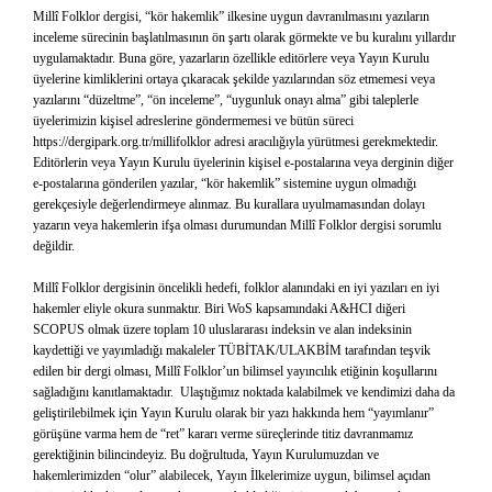
Millî Folklor dergisi, “kör hakemlik” ilkesine uygun davranılmasını yazıların
inceleme sürecinin başlatılmasının ön şartı olarak görmekte ve bu kuralını yıllardır
uygulamaktadır. Buna göre, yazarların özellikle editörlere veya Yayın Kurulu
üyelerine kimliklerini ortaya çıkaracak şekilde yazılarından söz etmemesi veya
yazılarını “düzeltme”, “ön inceleme”, “uygunluk onayı alma” gibi taleplerle
üyelerimizin kişisel adreslerine göndermemesi ve bütün süreci
https://dergipark.org.tr/millifolklor adresi aracılığıyla yürütmesi gerekmektedir.
Editörlerin veya Yayın Kurulu üyelerinin kişisel e-postalarına veya derginin diğer
e-postalarına gönderilen yazılar, “kör hakemlik” sistemine uygun olmadığı
gerekçesiyle değerlendirmeye alınmaz. Bu kurallara uyulmamasından dolayı
yazarın veya hakemlerin ifşa olması durumundan Millî Folklor dergisi sorumlu
değildir.
Millî Folklor dergisinin öncelikli hedefi, folklor alanındaki en iyi yazıları en iyi
hakemler eliyle okura sunmaktır. Biri WoS kapsamındaki A&HCI diğeri
SCOPUS olmak üzere toplam 10 uluslararası indeksin ve alan indeksinin
kaydettiği ve yayımladığı makaleler TÜBİTAK/ULAKBİM tarafından teşvik
edilen bir dergi olması, Millî Folklor’un bilimsel yayıncılık etiğinin koşullarını
sağladığını kanıtlamaktadır. Ulaştığımız noktada kalabilmek ve kendimizi daha da
geliştirilebilmek için Yayın Kurulu olarak bir yazı hakkında hem “yayımlanır”
görüşüne varma hem de “ret” kararı verme süreçlerinde titiz davranmamız
gerektiğinin bilincindeyiz. Bu doğrultuda, Yayın Kurulumuzdan ve
hakemlerimizden “olur” alabilecek, Yayın İlkelerimize uygun, bilimsel açıdan