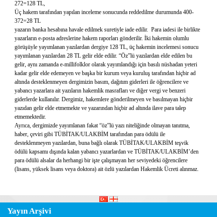
272=128 TL,
Üç hakem tarafından yapılan inceleme sonucunda reddedilme durumunda 400-
372=28 TL
yazarın banka hesabına havale edilmek suretiyle iade edilir. Para iadesi ile birlikte
yazarların e-posta adreslerine hakem raporları gönderilir. İki hakemin olumlu
görüşüyle yayımlanan yazılardan dergiye 128 TL, üç hakemin incelemesi sonucu
yayımlanan yazılardan 28 TL gelir elde edilir. “Öz”lü yazılardan elde edilen bu
gelir, aynı zamanda e-millifolklor olarak yayımlandığı için basılı nüshadan yeteri
kadar gelir elde edemeyen ve başka bir kurum veya kuruluş tarafından hiçbir ad
altında desteklenmeyen dergimizin basım, dağıtım giderleri ile öğrencilere ve
yabancı yazarlara ait yazıların hakemlik masrafları ve diğer vergi ve benzeri
giderlerde kullanılır. Dergimiz, hakemlere gönderilmeyen ve basılmayan hiçbir
yazıdan gelir elde etmemekte ve yazarından hiçbir ad altında ilave para talep
etmemektedir.
Ayrıca, dergimizde yayımlanan fakat “öz”lü yazı niteliğinde olmayan tanıtma,
haber, çeviri gibi TÜBİTAK/ULAKBİM tarafından para ödülü ile
desteklenmeyen yazılardan, buna bağlı olarak TÜBİTAK/ULAKBİM teşvik
ödülü kapsamı dışında kalan yabancı yazarlardan ve TÜBİTAK/ULAKBİM’den
para ödülü alsalar da herhangi bir işte çalışmayan her seviyedeki öğrencilere
(lisans, yüksek lisans veya doktora) ait özlü yazılardan Hakemlik Ücreti alınmaz.
Yayın Arşivi