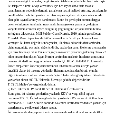
desteklenmesi gibi nedenler, dergimize olan talebi son yıllarda bir hayli artırmıştır.
Bu taleplere olumlu cevap verebilmek için her sayıda daha fazla makale
yayımlamamız nedeniyle derginin genişleyen hacmi maliyeti artırmış, buna karşılık
e-millifolklor’da bütün yazıların ücretsiz erişime açılması derginin zaten sınırlı
olan gelir kaynaklarını iyice daraltmıştır. Bütün bu gerekçeler sonucu dergiye
gelen ve hakemler tarafından raporlandırılması gereken yazıların çokluğuna
karşılık hakemlerimizin sayıca azlığını, iş yoğunluğunu ve yeni hakem bulma
zorluğunu dikkate alan Millî Folklor Genel Kurulu, 2010 yılında gerçekleşen
Yuvarlak Masa Toplantısında bütün hakemliklerin ücretli yapılmasına karar
vermiştir. Bu karar doğrultusunda yazılar, ilk olarak editörlük ofisi tarafından
biçim uygunluğu açısından değerlendirilir; yazılardan yayın ilkelerine uymayanlar
için düzeltme talep edilir. Bu süreci geçen makaleler, yazarları gizlenmiş olarak 27
bilim insanından oluşan Yayın Kurulu tarafından incelenir. İnceleme sonucunda
hakeme gönderilmesi uygun bulunan yazılar için KDV dâhil 400 TL Hakemlik
Ücreti talep edilir. Ücretin yatırılmasından itibaren başlatılan süreçte yazılar
öncelikli olarak iki hakeme gönderilir. Hakem raporlarından birinin olumlu
diğerinin olumsuz olması durumunda üçüncü hakemden görüş istenir. Gönderilen
yazılardan alınan 400 TL Hakemlik Ücreti şu şekilde değerlendirilir:
1) 72 TL Maliye’ye vergi olarak ödenir.
2) Her Hakeme KDV dâhil 100’er TL Hakemlik Ücreti ödenir.
Buna göre, iki hakeme gönderilen yazılarda KDV ve vergi dâhil toplam
harcama=272 TL, Üç hakeme gönderilen yazılarda KDV ve vergi dâhil toplam
harcama=372 TL’dir. Sürecin sonunda hakemler tarafından reddedilen yazılar için
yazarlarına şu şekilde geri ödeme yapılır:
İki hakem tarafından yapılan inceleme sonucunda reddedilme durumunda 400-