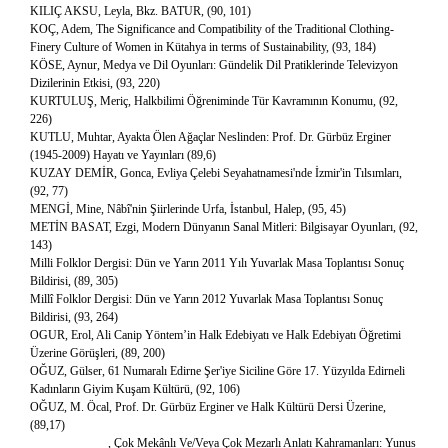
KILIÇ AKSU, Leyla, Bkz. BATUR, (90, 101)
KOÇ, Adem, The Significance and Compatibility of the Traditional Clothing-
Finery Culture of Women in Kütahya in terms of Sustainability, (93, 184)
KÖSE, Aynur, Medya ve Dil Oyunları: Gündelik Dil Pratiklerinde Televizyon
Dizilerinin Etkisi, (93, 220)
KURTULUŞ, Meriç, Halkbilimi Öğreniminde Tür Kavramının Konumu, (92,
226)
KUTLU, Muhtar, Ayakta Ölen Ağaçlar Neslinden: Prof. Dr. Gürbüz Erginer
(1945-2009) Hayatı ve Yayınları (89,6)
KUZAY DEMİR, Gonca, Evliya Çelebi Seyahatnamesi'nde İzmir'in Tılsımları,
(92, 77)
MENGİ, Mine, Nâbî'nin Şiirlerinde Urfa, İstanbul, Halep, (95, 45)
METİN BASAT, Ezgi, Modern Dünyanın Sanal Mitleri: Bilgisayar Oyunları, (92,
143)
Milli Folklor Dergisi: Dün ve Yarın 2011 Yılı Yuvarlak Masa Toplantısı Sonuç
Bildirisi, (89, 305)
Millî Folklor Dergisi: Dün ve Yarın 2012 Yuvarlak Masa Toplantısı Sonuç
Bildirisi, (93, 264)
OGUR, Erol, Ali Canip Yöntem’in Halk Edebiyatı ve Halk Edebiyatı Öğretimi
Üzerine Görüşleri, (89, 200)
OĞUZ, Gülser, 61 Numaralı Edirne Şer'iye Siciline Göre 17. Yüzyılda Edirneli
Kadınların Giyim Kuşam Kültürü, (92, 106)
OĞUZ, M. Öcal, Prof. Dr. Gürbüz Erginer ve Halk Kültürü Dersi Üzerine,
(89,17)
_____________, Çok Mekânlı Ve/Veya Çok Mezarlı Anlatı Kahramanları: Yunus