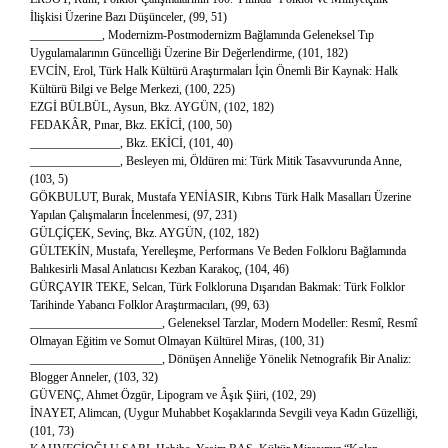
İlişkisi Üzerine Bazı Düşünceler, (99, 51)
____________, Modernizm-Postmodernizm Bağlamında Geleneksel Tıp
Uygulamalarının Güncelliği Üzerine Bir Değerlendirme, (101, 182)
EVCİN, Erol, Türk Halk Kültürü Araştırmaları İçin Önemli Bir Kaynak: Halk
Kültürü Bilgi ve Belge Merkezi, (100, 225)
EZGİ BÜLBÜL, Aysun, Bkz. AYGÜN, (102, 182)
FEDAKÂR, Pınar, Bkz. EKİCİ, (100, 50)
_______________, Bkz. EKİCİ, (101, 40)
_______________, Besleyen mi, Öldüren mi: Türk Mitik Tasavvurunda Anne,
(103, 5)
GÖKBULUT, Burak, Mustafa YENİASIR, Kıbrıs Türk Halk Masalları Üzerine
Yapılan Çalışmaların İncelenmesi, (97, 231)
GÜLÇİÇEK, Sevinç, Bkz. AYGÜN, (102, 182)
GÜLTEKİN, Mustafa, Yerelleşme, Performans Ve Beden Folkloru Bağlamında
Balıkesirli Masal Anlatıcısı Kezban Karakoç, (104, 46)
GÜRÇAYIR TEKE, Selcan, Türk Folkloruna Dışarıdan Bakmak: Türk Folklor
Tarihinde Yabancı Folklor Araştırmacıları, (99, 63)
______________________, Geleneksel Tarzlar, Modern Modeller: Resmî, Resmî
Olmayan Eğitim ve Somut Olmayan Kültürel Miras, (100, 31)
______________________, Dönüşen Anneliğe Yönelik Netnografik Bir Analiz:
Blogger Anneler, (103, 32)
GÜVENÇ, Ahmet Özgür, Lipogram ve Âşık Şiiri, (102, 29)
İNAYET, Alimcan, (Uygur Muhabbet Koşaklarında Sevgili veya Kadın Güzelliği,
(101, 73)