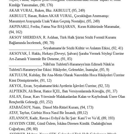
Kimliğe Yansımaları, (90, 176)
AKAR VURAL, Ruken, Bkz. AKBULUT, (95, 249)
AKBULUT, Hasan, Ruken AKAR VURAL, Çocukluğun Anımsanışı:
Masumiyet Arayışında Uzak/Yakın Geçmiş Nostaljisi, (95, 249)
AKPINARLI, Feriha, Fatma Nur BAŞARAN, Kırım Kültüründe Maramalar,
(94, 162)
AKSOY SHERIDAN, R. Aslıhan, Türk Halk Şiirini Sözlü Formül Kuramı
Bağlamında İncelemek, (90, 70)
__________________, Seyahatname'de Sözlü Kültür ve Anlatım Etkisi, (92, 41)
AKSOYAK, İ. Hakkı, Hırkayı (Deveyi, Şalvarı) Şaraba Vermek Söyleşi Üzerine
Art-Zamanlı Yöntemle Bir Deneme, (91, 85)
__________________, Nâbî'nin Tuhfetü'l-Harameyn'inin Edirneli Nâtık'ın
Tuhfetü'l-Harameyn'ine Etkisi: Hikâyeler, Gelenekler, İnanışlar, (95, 9)
AKTULUM, Kubilay, Bir Ana-Metin Olarak Nasreddin Hoca Hikâyeleri Üzerine
Kimi Dönüştürmeler, (91, 12)
AKYOL, Ercan, Seyahatname'deki Ayetlerin İşlevleri Üzerine, (92, 53)
ALPTEKİN, Ali Berat, Hatice İÇEL, Batı Versiyonlarında Köroğlu, (91, 37)
ASLAN, Ensar, Kars Yöresinde Malakanlardan Kalan ve Kaybolmak Üzere Olan
Rençberlik Geleneği, (93, 252)
ATABAĞSOY, Naim, Dinsel Mit-Ritüel Kuram, (94, 173)
ATAY, Tayfun, Gürbüz Hoca Nasıl Bir İnsandı, (89,12)
ATLANSOY, Kadir, Ravza-i Evliyâ’da İki Şair: Kani’î ve Va’dî, (89, 193)
AYAYDIN CEBE, Günil Özlem, İskâna Direnen Kimlik: Dadaloğlu'nun
Coğrafyası, (90, 60)