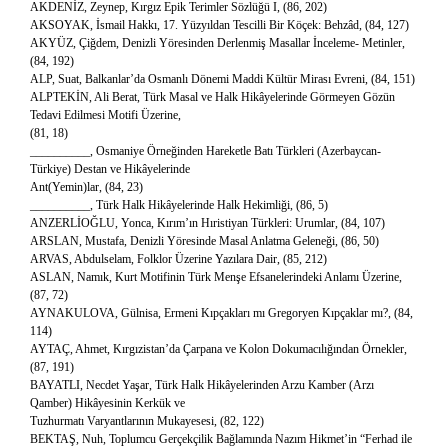
AKDENİZ, Zeynep, Kırgız Epik Terimler Sözlüğü I, (86, 202)
AKSOYAK, İsmail Hakkı, 17. Yüzyıldan Tescilli Bir Köçek: Behzâd, (84, 127)
AKYÜZ, Çiğdem, Denizli Yöresinden Derlenmiş Masallar İnceleme- Metinler,
(84, 192)
ALP, Suat, Balkanlar’da Osmanlı Dönemi Maddi Kültür Mirası Evreni, (84, 151)
ALPTEKİN, Ali Berat, Türk Masal ve Halk Hikâyelerinde Görmeyen Gözün
Tedavi Edilmesi Motifi Üzerine,
(81, 18)
__________, Osmaniye Örneğinden Hareketle Batı Türkleri (Azerbaycan-
Türkiye) Destan ve Hikâyelerinde
Ant(Yemin)lar, (84, 23)
__________, Türk Halk Hikâyelerinde Halk Hekimliği, (86, 5)
ANZERLİOĞLU, Yonca, Kırım’ın Hıristiyan Türkleri: Urumlar, (84, 107)
ARSLAN, Mustafa, Denizli Yöresinde Masal Anlatma Geleneği, (86, 50)
ARVAS, Abdulselam, Folklor Üzerine Yazılara Dair, (85, 212)
ASLAN, Namık, Kurt Motifinin Türk Menşe Efsanelerindeki Anlamı Üzerine,
(87, 72)
AYNAKULOVA, Gülnisa, Ermeni Kıpçakları mı Gregoryen Kıpçaklar mı?, (84,
114)
AYTAÇ, Ahmet, Kırgızistan’da Çarpana ve Kolon Dokumacılığından Örnekler,
(87, 191)
BAYATLI, Necdet Yaşar, Türk Halk Hikâyelerinden Arzu Kamber (Arzı
Qamber) Hikâyesinin Kerkük ve
Tuzhurmatı Varyantlarının Mukayesesi, (82, 122)
BEKTAŞ, Nuh, Toplumcu Gerçekçilik Bağlamında Nazım Hikmet’in “Ferhad ile