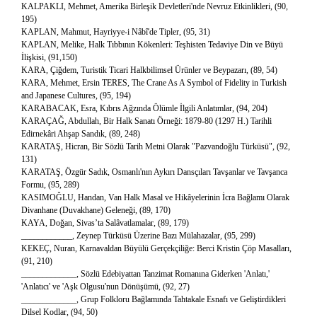
KALPAKLI, Mehmet, Amerika Birleşik Devletleri'nde Nevruz Etkinlikleri, (90,
195)
KAPLAN, Mahmut, Hayriyye-i Nâbî'de Tipler, (95, 31)
KAPLAN, Melike, Halk Tıbbının Kökenleri: Teşhisten Tedaviye Din ve Büyü
İlişkisi, (91,150)
KARA, Çiğdem, Turistik Ticari Halkbilimsel Ürünler ve Beypazarı, (89, 54)
KARA, Mehmet, Ersin TERES, The Crane As A Symbol of Fidelity in Turkish
and Japanese Cultures, (95, 194)
KARABACAK, Esra, Kıbrıs Ağzında Ölümle İlgili Anlatımlar, (94, 204)
KARAÇAĞ, Abdullah, Bir Halk Sanatı Örneği: 1879-80 (1297 H.) Tarihli
Edirnekâri Ahşap Sandık, (89, 248)
KARATAŞ, Hicran, Bir Sözlü Tarih Metni Olarak "Pazvandoğlu Türküsü", (92,
131)
KARATAŞ, Özgür Sadık, Osmanlı'nın Aykırı Dansçıları Tavşanlar ve Tavşanca
Formu, (95, 289)
KASIMOĞLU, Handan, Van Halk Masal ve Hikâyelerinin İcra Bağlamı Olarak
Divanhane (Duvakhane) Geleneği, (89, 170)
KAYA, Doğan, Sivas’ta Salâvatlamalar, (89, 179)
____________, Zeynep Türküsü Üzerine Bazı Mülahazalar, (95, 299)
KEKEÇ, Nuran, Karnavaldan Büyülü Gerçekçiliğe: Berci Kristin Çöp Masalları,
(91, 210)
_____________, Sözlü Edebiyattan Tanzimat Romanına Giderken 'Anlatı,'
'Anlatıcı' ve 'Aşk Olgusu'nun Dönüşümü, (92, 27)
_____________, Grup Folkloru Bağlamında Tahtakale Esnafı ve Geliştirdikleri
Dilsel Kodlar, (94, 50)