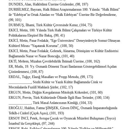
DUNDES, Alan, Halkbilimi Üzerine Gözlemler, (98, 197)
DURBİLMEZ, Bayram, Halk Bilimi Araştırmalarının 100. Yılında: “Halk Bilimi”
ile “Edebiyat”ın Ortak Alanları ve “Halk Edebiyatı” Üzerine Bir Değerlendirme,
(99, 101)
DURMUŞ, İlhami, Türk Kültür Çevresinde Kımız, (104, 75)
EKİCİ, Metin, 100. Yılında Türk Halk Bilimi Çalışmaları ve Türkiye Kültür
Politikalarına Eleştirel Bir Bakış, (99, 41)
EKİCİ, Metin, Pınar Fedakâr, “Ege Üniversitesi” Deneyimleriyle Somut Olmayan
Kültürel Mirası “Yaşatarak Koruma”, (100, 50)
EKİCİ, Metin, Pınar Fedakâr, Gelenek, Aktarma, Dönüşüm ve Kültür Endüstrisi
Bağlamında Nazar ve Nazar Boncuğu, (101, 40)
EKTİ, Meltem, Mizahın Çevrilebilirlik İhtimali Üzerine, (100, 162)
ER, Mutlu, 19. Yy. Osmanlı Dönemi Ticari İlanlarının Göstergebilimsel Açıdan
Çözümlenmesi, (100, 87)
ERDAL, Tuğçe, Elazığ Masalları ve Propp Metodu, (99, 175)
_____________, Sözlü Kültür ve Yazılı Kültür Bağlamında Cönk ve
Mecmûalarda Fuzûlî Mahlaslı Şiirler, (102, 17)
ERGUN, Metin, Düğün Kavgalarının Mitolojik Kökenleri, (101, 60)
ERGUN, Pervin, Türk Kültüründe Ölümle İlgili Bazı Terimler, (100, 134)
_____________, Türk Masal Anlatıcısının Kimliği, (104, 33)
EROĞLU, Haldun, Fatma ŞİMŞEK, Güven DİNÇ, Osmanlı İmparatorluğunda
Telkîh-i Cüderî (Çiçek Aşısı), (101, 193)
ERSOY İNCİ, Petek, Avrupa Çocuk ve Oyuncak Müzeleri Buluşması (Toyco)
İstanbul’da Gerçekleşti, (97, 244)
ERSOY, Ruhi, Folklor Çalışmalarının 100. Yılında “Folklor ve Milliyetçilik”