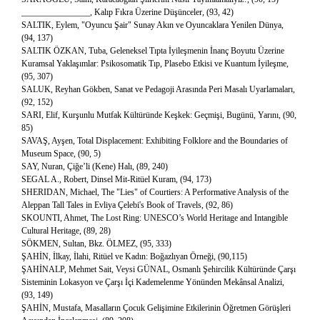
________________, Kalıp Fıkra Üzerine Düşünceler, (93, 42)
SALTIK, Eylem, "Oyuncu Şair" Sunay Akın ve Oyuncaklara Yenilen Dünya,
(94, 137)
SALTIK ÖZKAN, Tuba, Geleneksel Tıpta İyileşmenin İnanç Boyutu Üzerine
Kuramsal Yaklaşımlar: Psikosomatik Tıp, Plasebo Etkisi ve Kuantum İyileşme,
(95, 307)
SALUK, Reyhan Gökben, Sanat ve Pedagoji Arasında Peri Masalı Uyarlamaları,
(92, 152)
SARI, Elif, Kurşunlu Mutfak Kültüründe Keşkek: Geçmişi, Bugünü, Yarını, (90,
85)
SAVAŞ, Ayşen, Total Displacement: Exhibiting Folklore and the Boundaries of
Museum Space, (90, 5)
SAY, Nuran, Çiğe’li (Kene) Halı, (89, 240)
SEGAL A., Robert, Dinsel Mit-Ritüel Kuram, (94, 173)
SHERIDAN, Michael, The "Lies" of Courtiers: A Performative Analysis of the
Aleppan Tall Tales in Evliya Çelebi's Book of Travels, (92, 86)
SKOUNTI, Ahmet, The Lost Ring: UNESCO’s World Heritage and Intangible
Cultural Heritage, (89, 28)
SÖKMEN, Sultan, Bkz. ÖLMEZ, (95, 333)
ŞAHİN, İlkay, İlahi, Ritüel ve Kadın: Boğazlıyan Örneği, (90,115)
ŞAHİNALP, Mehmet Sait, Veysi GÜNAL, Osmanlı Şehircilik Kültüründe Çarşı
Sisteminin Lokasyon ve Çarşı İçi Kademelenme Yönünden Mekânsal Analizi,
(93, 149)
ŞAHİN, Mustafa, Masalların Çocuk Gelişimine Etkilerinin Öğretmen Görüşleri