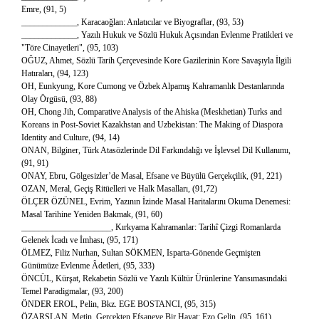
Emre, (91, 5)
_____________, Karacaoğlan: Anlatıcılar ve Biyograflar, (93, 53)
_____________, Yazılı Hukuk ve Sözlü Hukuk Açısından Evlenme Pratikleri ve
"Töre Cinayetleri", (95, 103)
OĞUZ, Ahmet, Sözlü Tarih Çerçevesinde Kore Gazilerinin Kore Savaşıyla İlgili
Hatıraları, (94, 123)
OH, Eunkyung, Kore Cumong ve Özbek Alpamış Kahramanlık Destanlarında
Olay Örgüsü, (93, 88)
OH, Chong Jih, Comparative Analysis of the Ahiska (Meskhetian) Turks and
Koreans in Post-Soviet Kazakhstan and Uzbekistan: The Making of Diaspora
Identity and Culture, (94, 14)
ONAN, Bilginer, Türk Atasözlerinde Dil Farkındalığı ve İşlevsel Dil Kullanımı,
(91, 91)
ONAY, Ebru, Gölgesizler’de Masal, Efsane ve Büyülü Gerçekçilik, (91, 221)
OZAN, Meral, Geçiş Ritüelleri ve Halk Masalları, (91,72)
ÖLÇER ÖZÜNEL, Evrim, Yazının İzinde Masal Haritalarını Okuma Denemesi:
Masal Tarihine Yeniden Bakmak, (91, 60)
_____________________, Kırkyama Kahramanlar: Tarihî Çizgi Romanlarda
Gelenek İcadı ve İmhası, (95, 171)
ÖLMEZ, Filiz Nurhan, Sultan SÖKMEN, Isparta-Gönende Geçmişten
Günümüze Evlenme Âdetleri, (95, 333)
ÖNCÜL, Kürşat, Rekabetin Sözlü ve Yazılı Kültür Ürünlerine Yansımasındaki
Temel Paradigmalar, (93, 200)
ÖNDER EROL, Pelin, Bkz. EGE BOSTANCI, (95, 315)
ÖZARSLAN, Metin, Gerçekten Efsaneye Bir Hayat: Ezo Gelin, (95, 161)