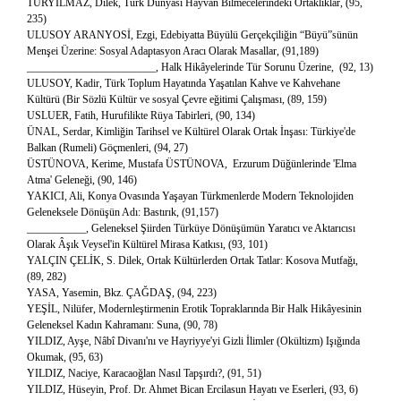
TÜRYILMAZ, Dilek, Türk Dünyası Hayvan Bilmecelerindeki Ortaklıklar, (95,
235)
ULUSOY ARANYOSİ, Ezgi, Edebiyatta Büyülü Gerçekçiliğin “Büyü”sünün
Menşei Üzerine: Sosyal Adaptasyon Aracı Olarak Masallar, (91,189)
________________________, Halk Hikâyelerinde Tür Sorunu Üzerine, (92, 13)
ULUSOY, Kadir, Türk Toplum Hayatında Yaşatılan Kahve ve Kahvehane
Kültürü (Bir Sözlü Kültür ve sosyal Çevre eğitimi Çalışması, (89, 159)
USLUER, Fatih, Hurufilikte Rüya Tabirleri, (90, 134)
ÜNAL, Serdar, Kimliğin Tarihsel ve Kültürel Olarak Ortak İnşası: Türkiye'de
Balkan (Rumeli) Göçmenleri, (94, 27)
ÜSTÜNOVA, Kerime, Mustafa ÜSTÜNOVA, Erzurum Düğünlerinde 'Elma
Atma' Geleneği, (90, 146)
YAKICI, Ali, Konya Ovasında Yaşayan Türkmenlerde Modern Teknolojiden
Geleneksele Dönüşün Adı: Bastırık, (91,157)
___________, Geleneksel Şiirden Türküye Dönüşümün Yaratıcı ve Aktarıcısı
Olarak Âşık Veysel'in Kültürel Mirasa Katkısı, (93, 101)
YALÇIN ÇELİK, S. Dilek, Ortak Kültürlerden Ortak Tatlar: Kosova Mutfağı,
(89, 282)
YASA, Yasemin, Bkz. ÇAĞDAŞ, (94, 223)
YEŞİL, Nilüfer, Modernleştirmenin Erotik Topraklarında Bir Halk Hikâyesinin
Geleneksel Kadın Kahramanı: Suna, (90, 78)
YILDIZ, Ayşe, Nâbî Divanı'nı ve Hayriyye'yi Gizli İlimler (Okültizm) Işığında
Okumak, (95, 63)
YILDIZ, Naciye, Karacaoğlan Nasıl Tapşırdı?, (91, 51)
YILDIZ, Hüseyin, Prof. Dr. Ahmet Bican Ercilasun Hayatı ve Eserleri, (93, 6)