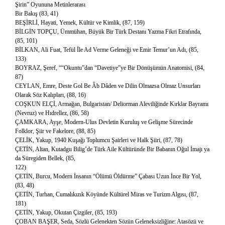
Şirin” Oyununa Metinlerarası
Bir Bakış (83, 41)
BEŞİRLİ, Hayati, Yemek, Kültür ve Kimlik, (87, 159)
BİLGİN TOPÇU, Ümmühan, Büyük Bir Türk Destanı Yazma Fikri Etrafında,
(85, 101)
BİLKAN, Ali Fuat, Tefül İle Ad Verme Geleneği ve Emir Temur’un Adı, (85,
133)
BOYRAZ, Şeref, ““Okuntu”dan “Davetiye”ye Bir Dönüşümün Anatomisi, (84,
87)
CEYLAN, Emre, Deste Gol Be Âb Dâden ve Dilin Olmazsa Olmaz Unsurları
Olarak Söz Kalıpları, (88, 16)
COŞKUN ELÇİ, Armağan, Bulgaristan/ Deliorman Aleviliğinde Kırklar Bayramı
(Nevruz) ve Hıdrellez, (86, 58)
ÇAMKARA, Ayşe, Modern-Ulus Devletin Kuruluş ve Gelişme Sürecinde
Folklor, Şiir ve Fakelore, (88, 85)
ÇELİK, Yakup, 1940 Kuşağı Toplumcu Şairleri ve Halk Şiiri, (87, 78)
ÇETİN, Altan, Kutadgu Bilig’de Türk Aile Kültüründe Bir Babanın Oğul İmajı ya
da Süregiden Bellek, (85,
122)
ÇETİN, Burcu, Modern İnsanın “Ölümü Öldürme” Çabası Uzun İnce Bir Yol,
(83, 48)
ÇETİN, Turhan, Cumalıkızık Köyünde Kültürel Miras ve Turizm Algısı, (87,
181)
ÇETİN, Yakup, Okutan Çizgiler, (85, 193)
ÇOBAN BAŞER, Seda, Sözlü Gelenekten Sözün Geleneksizliğine: Atasözü ve