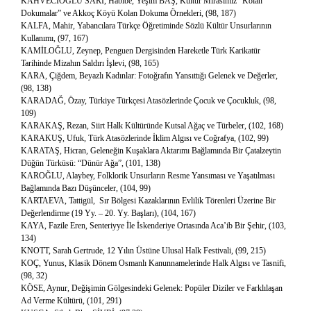
KAHVECİOĞLU SARI, Habibe, Yeşim BAŞ, Kültür Mirasımız “Kolan
Dokumalar” ve Akkoç Köyü Kolan Dokuma Örnekleri, (98, 187)
KALFA, Mahir, Yabancılara Türkçe Öğretiminde Sözlü Kültür Unsurlarının
Kullanımı, (97, 167)
KAMİLOĞLU, Zeynep, Penguen Dergisinden Hareketle Türk Karikatür
Tarihinde Mizahın Saldırı İşlevi, (98, 165)
KARA, Çiğdem, Beyazlı Kadınlar: Fotoğrafın Yansıttığı Gelenek ve Değerler,
(98, 138)
KARADAĞ, Özay, Türkiye Türkçesi Atasözlerinde Çocuk ve Çocukluk, (98,
109)
KARAKAŞ, Rezan, Siirt Halk Kültüründe Kutsal Ağaç ve Türbeler, (102, 168)
KARAKUŞ, Ufuk, Türk Atasözlerinde İklim Algısı ve Coğrafya, (102, 99)
KARATAŞ, Hicran, Geleneğin Kuşaklara Aktarımı Bağlamında Bir Çatalzeytin
Düğün Türküsü: “Dünür Ağa”, (101, 138)
KAROĞLU, Alaybey, Folklorik Unsurların Resme Yansıması ve Yaşatılması
Bağlamında Bazı Düşünceler, (104, 99)
KARTAEVA, Tattigül, Sır Bölgesi Kazaklarının Evlilik Törenleri Üzerine Bir
Değerlendirme (19 Yy. – 20. Yy. Başları), (104, 167)
KAYA, Fazile Eren, Senteriyye İle İskenderiye Ortasında Aca’ib Bir Şehir, (103,
134)
KNOTT, Sarah Gertrude, 12 Yılın Üstüne Ulusal Halk Festivali, (99, 215)
KOÇ, Yunus, Klasik Dönem Osmanlı Kanunnamelerinde Halk Algısı ve Tasnifi,
(98, 32)
KÖSE, Aynur, Değişimin Gölgesindeki Gelenek: Popüler Diziler ve Farklılaşan
Ad Verme Kültürü, (101, 291)