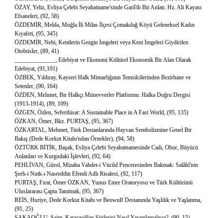
ÖZAY, Yeliz, Evliya Çelebi Seyahatname'sinde Garâ'ib Bir Anlatı: Hz. Ali Kayası
Efsaneleri, (92, 58)
ÖZDEMİR, Melda, Muğla İli Milas İlçesi Çomakdağ Köyü Geleneksel Kadın
Kıyafeti, (95, 345)
ÖZDEMİR, Nebi, Kentlerin Gezgin İmgeleri veya Kent İmgeleri Giydirilen
Otobüsler, (89, 41)
______________, Edebiyat ve Ekonomi Kültürel Ekonomik Bir Alan Olarak
Edebiyat, (91,101)
ÖZBEK, Yıldıray, Kayseri Halk Mimarlığının Temsilcilerinden Bezirhane ve
Setenler, (90, 164)
ÖZDEN, Mehmet, Bir Halkçı Münevverler Platformu: Halka Doğru Dergisi
(1913-1914), (89, 109)
ÖZGEN, Özlen, Seferihisar: A Sustainable Place in A Fast World, (95, 135)
ÖZKAN, Ömer, Bkz. PURTAŞ, (95, 367)
ÖZKARTAL, Mehmet, Türk Destanlarında Hayvan Sembolizmine Genel Bir
Bakış (Dede Korkut Kitabı'ndan Örnekler), (94, 58)
ÖZTÜRK BİTİK, Başak, Evliya Çelebi Seyahatnamesinde Cadı, Obur, Büyücü
Anlatıları ve Kurgudaki İşlevleri, (92, 64)
PEHLİVAN, Gürol, Mizaha Vahdet-i Vücûd Penceresinden Bakmak: Salâhî'nin
Şerh-i Nutk-ı Nasreddin Efendi Adlı Risalesi, (92, 117)
PURTAŞ, Fırat, Ömer ÖZKAN, Yunus Emre Oratoryosu ve Türk Kültürünü
Uluslararası Çapta Tanıtmak, (95, 367)
REİS, Huriye, Dede Korkut Kitabı ve Beowulf Destanında Yaşlılık ve Yaşlanma,
(91, 25)
SAKAOĞLU, Saim, Karacaoğlan Şiirlerini Nasıl Yayımlamalıyız?, (90, 15)