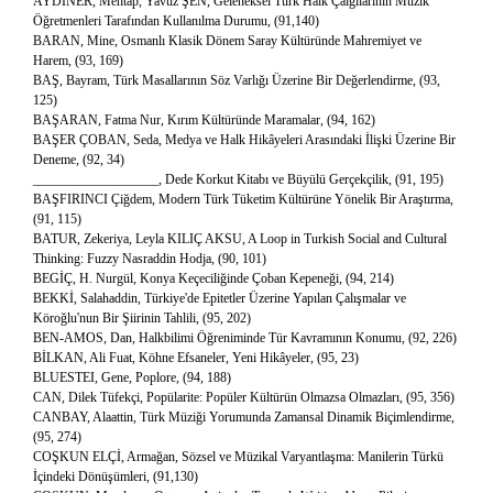
AYDINER, Mehtap, Yavuz ŞEN, Geleneksel Türk Halk Çalgılarının Müzik
Öğretmenleri Tarafından Kullanılma Durumu, (91,140)
BARAN, Mine, Osmanlı Klasik Dönem Saray Kültüründe Mahremiyet ve
Harem, (93, 169)
BAŞ, Bayram, Türk Masallarının Söz Varlığı Üzerine Bir Değerlendirme, (93,
125)
BAŞARAN, Fatma Nur, Kırım Kültüründe Maramalar, (94, 162)
BAŞER ÇOBAN, Seda, Medya ve Halk Hikâyeleri Arasındaki İlişki Üzerine Bir
Deneme, (92, 34)
___________________, Dede Korkut Kitabı ve Büyülü Gerçekçilik, (91, 195)
BAŞFIRINCI Çiğdem, Modern Türk Tüketim Kültürüne Yönelik Bir Araştırma,
(91, 115)
BATUR, Zekeriya, Leyla KILIÇ AKSU, A Loop in Turkish Social and Cultural
Thinking: Fuzzy Nasraddin Hodja, (90, 101)
BEGİÇ, H. Nurgül, Konya Keçeciliğinde Çoban Kepeneği, (94, 214)
BEKKİ, Salahaddin, Türkiye'de Epitetler Üzerine Yapılan Çalışmalar ve
Köroğlu'nun Bir Şiirinin Tahlili, (95, 202)
BEN-AMOS, Dan, Halkbilimi Öğreniminde Tür Kavramının Konumu, (92, 226)
BİLKAN, Ali Fuat, Köhne Efsaneler, Yeni Hikâyeler, (95, 23)
BLUESTEI, Gene, Poplore, (94, 188)
CAN, Dilek Tüfekçi, Popülarite: Popüler Kültürün Olmazsa Olmazları, (95, 356)
CANBAY, Alaattin, Türk Müziği Yorumunda Zamansal Dinamik Biçimlendirme,
(95, 274)
COŞKUN ELÇİ, Armağan, Sözsel ve Müzikal Varyantlaşma: Manilerin Türkü
İçindeki Dönüşümleri, (91,130)