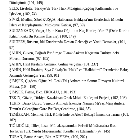
Dönüşümü, (101, 149)
SELS, Liselotte, Türkiye’de Türk Halk Müziğinin Çağdaş Kullanımları ve
İşlevleri, (102, 74)
SİVRİ, Medine, Sibel KUŞÇA, Halikarnas Balıkçısı’nın Eserlerinde Mitlerin
İzleri ve Karşılaştırmalı Mitolojiye Katkısı, (97, 39)
SULTANZADE, Vugar, Uşun Koca Oğlu’nun Kaç Kardeşi Vardı? (Dede Korkut
Kitabı’ndaki Bir Kelime Üzerine), (100, 149)
SULTEEV, Rüstem, İdil Tatarlarında Destan Geleneği ve Yazılı Destanlar, (101,
87)
ŞAHİN, Güven, Coğrafi Bir Simge Olarak Ankara Keçisinin Türkiye’deki
Mevcut Durumu, (97, 195)
ŞAHİN, Halil İbrahim, Gelenek, Gülme ve Şaka, (101, 237)
ŞAHİN, Halil İbrahim, Ziya Gökalp’in “Halk” ve “Halkbilimi” Terimlerine Bakış
Açısında Geleneğin Yeri, (99, 91)
ŞİMŞEK, Çiğdem, Oğuz, M. Öcal (Ed.) Ankara’nın Somut Olmayan Kültürel
Mirası, (104, 180)
ŞİMŞEK, Fatma, Bkz. EROĞLU, (101, 193)
TEKİN, Gözde, Türkiye-Kazakistan Ortak Müzik Etkileşimi Projesi, (102, 193)
TEKİN, Başak Burcu, Venedik Ahmedi İskender-Namesi Mi’raç Minyatürleri:
Timurlu Geleneğine Göre Bir Değerlendirme, (104, 85)
TEMİZKAN, Mehmet, Türk Kültüründe ve Alevî-Bektaşî İnancında Turna, (101,
162)
TIĞLIOĞLU, Dilek, Lisan Münakaşalarından Felsefî Münâzaralara Rıza
Tevfik’in Türk Yurdu Macerasından Kesitler ve İzlenimler, (97, 145)
TURAN, Fatma Ahsen, Bkz. ADİYEVA, (100, 202)