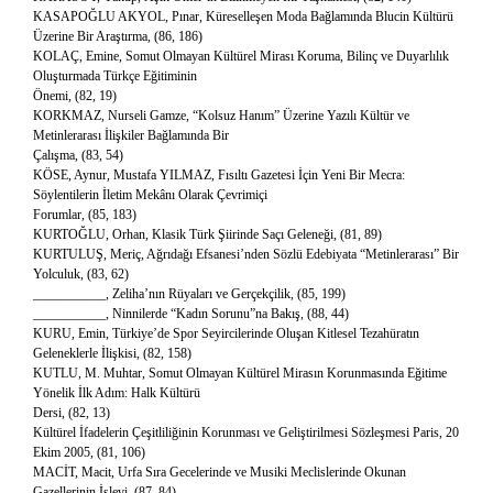
KASAPOĞLU AKYOL, Pınar, Küreselleşen Moda Bağlamında Blucin Kültürü
Üzerine Bir Araştırma, (86, 186)
KOLAÇ, Emine, Somut Olmayan Kültürel Mirası Koruma, Bilinç ve Duyarlılık
Oluşturmada Türkçe Eğitiminin
Önemi, (82, 19)
KORKMAZ, Nurseli Gamze, “Kolsuz Hanım” Üzerine Yazılı Kültür ve
Metinlerarası İlişkiler Bağlamında Bir
Çalışma, (83, 54)
KÖSE, Aynur, Mustafa YILMAZ, Fısıltı Gazetesi İçin Yeni Bir Mecra:
Söylentilerin İletim Mekânı Olarak Çevrimiçi
Forumlar, (85, 183)
KURTOĞLU, Orhan, Klasik Türk Şiirinde Saçı Geleneği, (81, 89)
KURTULUŞ, Meriç, Ağrıdağı Efsanesi’nden Sözlü Edebiyata “Metinlerarası” Bir
Yolculuk, (83, 62)
___________, Zeliha’nın Rüyaları ve Gerçekçilik, (85, 199)
___________, Ninnilerde “Kadın Sorunu”na Bakış, (88, 44)
KURU, Emin, Türkiye’de Spor Seyircilerinde Oluşan Kitlesel Tezahüratın
Geleneklerle İlişkisi, (82, 158)
KUTLU, M. Muhtar, Somut Olmayan Kültürel Mirasın Korunmasında Eğitime
Yönelik İlk Adım: Halk Kültürü
Dersi, (82, 13)
Kültürel İfadelerin Çeşitliliğinin Korunması ve Geliştirilmesi Sözleşmesi Paris, 20
Ekim 2005, (81, 106)
MACİT, Macit, Urfa Sıra Gecelerinde ve Musiki Meclislerinde Okunan
Gazellerinin İşlevi, (87, 84)