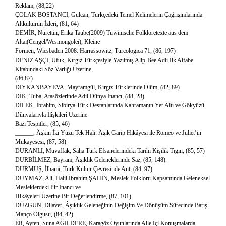
Reklam, (88,22)
ÇOLAK BOSTANCI, Gülcan, Türkçedeki Temel Kelimelerin Çağrışımlarında
Altkültürün İzleri, (81, 64)
DEMİR, Nurettin, Erika Taube(2009) Tuwinische Folkloretexte aus dem
Altai(Cengel/Wesmongolei), Kleine
Formen, Wiesbaden 2008: Harrassowitz, Turcologica 71, (86, 197)
DENİZ AŞÇI, Ufuk, Kırgız Türkçesiyle Yazılmış Alip-Bee Adlı İlk Alfabe
Kitabındaki Söz Varlığı Üzerine,
(86,87)
DIYKANBAYEVA, Mayramgül, Kırgız Türklerinde Ölüm, (82, 89)
DİK, Tuba, Atasözlerinde Adil Dünya İnancı, (88, 28)
DİLEK, İbrahim, Sibirya Türk Destanlarında Kahramanın Yer Altı ve Gökyüzü
Dünyalarıyla İlişkileri Üzerine
Bazı Tespitler, (85, 46)
______, Âşkın İki Yüzü Tek Hali: Âşık Garip Hikâyesi ile Romeo ve Juliet’in
Mukayesesi, (87, 58)
DURANLI, Muvaffak, Saha Türk Efsanelerindeki Tarihi Kişilik Tıgın, (85, 57)
DURBİLMEZ, Bayram, Âşıklık Geleneklerinde Saz, (85, 148).
DURMUŞ, İlhami, Türk Kültür Çevresinde Ant, (84, 97)
DUYMAZ, Ali, Halil İbrahim ŞAHİN, Meslek Folkloru Kapsamında Geleneksel
Mesleklerdeki Pir İnancı ve
Hikâyeleri Üzerine Bir Değerlendirme, (87, 101)
DÜZGÜN, Dilaver, Âşıklık Geleneğinin Değişim Ve Dönüşüm Sürecinde Barış
Manço Olgusu, (84, 42)
ER, Ayten, Suna AĞILDERE, Karagöz Oyunlarında Aile İçi Konuşmalarda