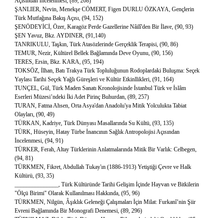
Açısından İncelenmesi, (89, 208)
ŞANLIER, Nevin, Menekşe CÖMERT, Figen DURLU ÖZKAYA, Gençlerin
Türk Mutfağına Bakış Açısı, (94, 152)
ŞENÖDEYİCİ, Özer, Karagöz Perde Gazellerine Nâilî'den Bir İlave, (90, 93)
ŞEN Yavuz, Bkz. AYDINER, (91,140)
TANRIKULU, Taşkın, Türk Atasözlerinde Gerçeklik Terapisi, (90, 86)
TEMUR, Nezir, Kültürel Bellek Bağlamında Deve Oyunu, (90, 156)
TERES, Ersin, Bkz. KARA, (95, 194)
TOKSÖZ, İlhan, Batı Trakya Türk Topluluğunun Rodoplardaki Buluşma: Seçek
Yaylası Tarihi Seçek Yağlı Güreşleri ve Kültür Etkinllikleri, (91, 164)
TUNÇEL, Gül, Türk Maden Sanatı Kronolojisinde İstanbul Türk ve İslâm
Eserleri Müzesi’ndeki İki Adet Pirinç Buhurdan, (89, 257)
TURAN, Fatma Ahsen, Orta Asya'dan Anadolu'ya Mitik Yolculukta Tabiat
Olayları, (90, 49)
TÜRKAN, Kadriye, Türk Dünyası Masallarında Su Kültü, (93, 135)
TÜRK, Hüseyin, Hatay Türbe İnancının Sağlık Antropolojisi Açısından
İncelenmesi, (94, 91)
TÜRKER, Ferah, Altay Türklerinin Anlatmalarında Mitik Bir Varlık: Celbegen,
(94, 81)
TÜRKMEN, Fikret, Abdullah Tukay'ın (1886-1913) Yetiştiği Çevre ve Halk
Kültürü, (93, 35)
_______________, Türk Kültüründe Tarihi Gelişim İçinde Hayvan ve Bitkilerin
"Ölçü Birimi" Olarak Kullanılması Hakkında, (95, 96)
TÜRKMEN, Nilgün, Âşıklık Geleneği Çalışmaları İçin Milat: Furkanî’nin Şiir
Evreni Bağlamında Bir Monografi Denemesi, (89, 296)