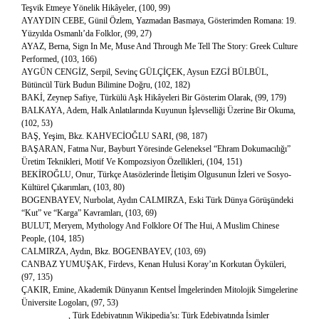
Teşvik Etmeye Yönelik Hikâyeler, (100, 99)
AYAYDIN CEBE, Günil Özlem, Yazmadan Basmaya, Gösterimden Romana: 19.
Yüzyılda Osmanlı’da Folklor, (99, 27)
AYAZ, Berna, Sign In Me, Muse And Through Me Tell The Story: Greek Culture
Performed, (103, 166)
AYGÜN CENGİZ, Serpil, Sevinç GÜLÇİÇEK, Aysun EZGİ BÜLBÜL,
Bütüncül Türk Budun Bilimine Doğru, (102, 182)
BAKİ, Zeynep Safiye, Türkülü Aşk Hikâyeleri Bir Gösterim Olarak, (99, 179)
BALKAYA, Adem, Halk Anlatılarında Kuyunun İşlevselliği Üzerine Bir Okuma,
(102, 53)
BAŞ, Yeşim, Bkz. KAHVECİOĞLU SARI, (98, 187)
BAŞARAN, Fatma Nur, Bayburt Yöresinde Geleneksel “Ehram Dokumacılığı”
Üretim Teknikleri, Motif Ve Kompozsiyon Özellikleri, (104, 151)
BEKİROĞLU, Onur, Türkçe Atasözlerinde İletişim Olgusunun İzleri ve Sosyo-
Kültürel Çıkarımları, (103, 80)
BOGENBAYEV, Nurbolat, Aydın CALMIRZA, Eski Türk Dünya Görüşündeki
“Kut” ve “Karga” Kavramları, (103, 69)
BULUT, Meryem, Mythology And Folklore Of The Hui, A Muslim Chinese
People, (104, 185)
CALMIRZA, Aydın, Bkz. BOGENBAYEV, (103, 69)
CANBAZ YUMUŞAK, Firdevs, Kenan Hulusi Koray’ın Korkutan Öyküleri,
(97, 135)
ÇAKIR, Emine, Akademik Dünyanın Kentsel İmgelerinden Mitolojik Simgelerine
Üniversite Logoları, (97, 53)
___________, Türk Edebiyatının Wikipedia’sı: Türk Edebiyatında İsimler