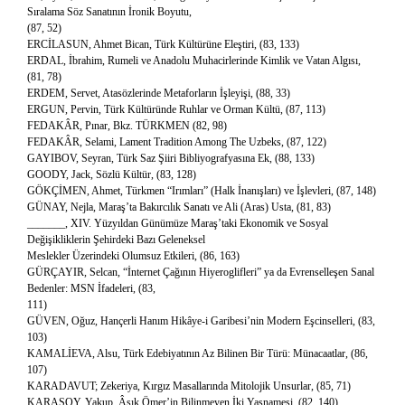
Sıralama Söz Sanatının İronik Boyutu,
(87, 52)
ERCİLASUN, Ahmet Bican, Türk Kültürüne Eleştiri, (83, 133)
ERDAL, İbrahim, Rumeli ve Anadolu Muhacirlerinde Kimlik ve Vatan Algısı,
(81, 78)
ERDEM, Servet, Atasözlerinde Metaforların İşleyişi, (88, 33)
ERGUN, Pervin, Türk Kültüründe Ruhlar ve Orman Kültü, (87, 113)
FEDAKÂR, Pınar, Bkz. TÜRKMEN (82, 98)
FEDAKÂR, Selami, Lament Tradition Among The Uzbeks, (87, 122)
GAYIBOV, Seyran, Türk Saz Şiiri Bibliyografyasına Ek, (88, 133)
GOODY, Jack, Sözlü Kültür, (83, 128)
GÖKÇİMEN, Ahmet, Türkmen “Irımları” (Halk İnanışları) ve İşlevleri, (87, 148)
GÜNAY, Nejla, Maraş’ta Bakırcılık Sanatı ve Ali (Aras) Usta, (81, 83)
_______, XIV. Yüzyıldan Günümüze Maraş’taki Ekonomik ve Sosyal
Değişikliklerin Şehirdeki Bazı Geleneksel
Meslekler Üzerindeki Olumsuz Etkileri, (86, 163)
GÜRÇAYIR, Selcan, “İnternet Çağının Hiyeroglifleri” ya da Evrenselleşen Sanal
Bedenler: MSN İfadeleri, (83,
111)
GÜVEN, Oğuz, Hançerli Hanım Hikâye-i Garibesi’nin Modern Eşcinselleri, (83,
103)
KAMALİEVA, Alsu, Türk Edebiyatının Az Bilinen Bir Türü: Münacaatlar, (86,
107)
KARADAVUT; Zekeriya, Kırgız Masallarında Mitolojik Unsurlar, (85, 71)
KARASOY, Yakup, Âşık Ömer’in Bilinmeyen İki Yaşnamesi, (82, 140)