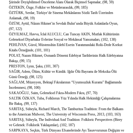
Şiirinde Deyişbilimsel Önceleme Alanı Olarak Biçimsel Sapmalar, (98, 59)
ÖZTEKİN, Özge, Folklor ve Metinlerarasılık, (99, 185)
ÖZTÜRK, Serdar, Türkiye’de Sinema Mekânlarını Sözlü Tarih Üzerinden
Anlamak, (98, 19)
ÖZÜM, Aytül, Nâzım Hikmet’in Sevdalı Bulut’unda Büyük Anlatılarla Oyun,
(97, 122)
ÖZYILMAZ, Havva, İclal ALUCLU, Can Tuncay AKIN, Mutfak Kültürünün
Geleneksel Diyarbakır Evlerine Sosyal ve Mekânsal Yansımaları, (102, 138)
PEHLİVAN, Gürol, Müstensihin Edebî Eserin Yaratımındaki Rolü-Dede Korkut
Kitabı Örneğinde, (101, 101)
POLAT, Nazım Hikmet, Osmanlı Dönemi Edebiyat Tarihlerinin Halk Edebiyatına
Bakışı, (99, 15)
PRESTON, Lynn, Şaka, (101, 307)
SAĞIR, Adem, Ölüm, Kültür ve Kimlik: Iğdır Ölü Bayramı ile Meksika Ölü
Günü Örneği, (98, 125)
SAĞLAM, Müzeyyen, Bektaşî Fıkralarının “Uyumsuzluk Kuramı” Bağlamında
İncelenmesi, (98, 100)
SAKAOĞLU, Saim, Geleneksel Fıkra-Modern Fıkra, (97, 70)
SALTIK ÖZKAN, Tuba, Folklorun Yüz Yılında Halk Hekimliği Çalışmalarına
Bir Bakış, (99, 137)
SARITAŞ, Süheyla, Richard March, The Tamburitza Tradition: From the Balkans
to the American Midwest, The University of Wisconsin Press, 2013, (103, 163)
SARITAŞ, Süheyla, The Individual And Tradition: Folkloric Perspectives (Birey
ve Gelenek: Folklorik Yaklaşımlar), (102, 187)
SARPKAYA, Seçkin, Türk Dünyası Efsanelerinde Ayı Tasavvurunun Değişim ve