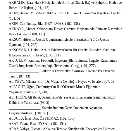
AKBALIK, Esra, Halk Hikâyelerinde Bir İmaj Olarak Bağ ve Bahçenin Kadın ve
Bedeni İle İlişkisi, (101, 113)
AKIN, Bülent, Mustafa DUMAN Prof. Dr. Fikret Türkmen’in Hayatı ve Eserleri,
(101, 5)
AKIN, Can Tuncay, Bkz. ÖZYILMAZ, (102, 138)
AKKAYA, Ahmet, Yabancılara Türkçe Öğretimi Kapsamında Fıkralar: Nasreddin
Hoca Fıkraları, (100, 171)
AKSOY, Hüseyin, Çocuk Oyunlarının İşlevleri: Sarıkeçili Yörük Çocuk
Oyunları, (101, 265)
AKSOYAK, İ. Hakkı, Acâ’ib Edebiyatı’ndan Bir Örnek: Üsküdarlı Sırrî’nin
Hikâye-i Garîbü’l- Âsâr’ı, (103, 111)
AKTULUM, Kubilay, Folklorik İmgelem (Bir Toplumsal İmgeler Rezervurarı
Olarak İmgelemin Epistemolojik Temellerine Giriş), (101, 277)
_________________, Folklorun Evrenselleri Sorunsalı Üzerine Bir Deneme:
Tanım, (97, 13)
ALİYEVA, Minara, Prof. Dr. Mustafa Cemiloğlu Hayatı ve Eserleri, (97, 5)
ALPAGUT, Uğur, Cumhuriyet’in İlk Yıllarında Müzik Eğitiminin
Yaygınlaştırılması, (97, 210)
ALPTEKİN, Ali Berat, Saltuknâme’de Yer Alan Efsanelerin Günümüz Sözlü
Kültürüne Yansıması, (98, 5)
__________________, Saltuknâme’nin Geçiş Dönemleri Açısından
Değerlendirilmesi, (101, 51)
ALUCLU, İclal, Bkz. ÖZYILMAZ, (102, 138)
ARAT, Yavuz, Bkz. UYSAL, (102, 154)
ARAZ, Yahya, Osmanlı Ahlak ve Terbiye Kitaplarında Ebeveynlere Hürmeti