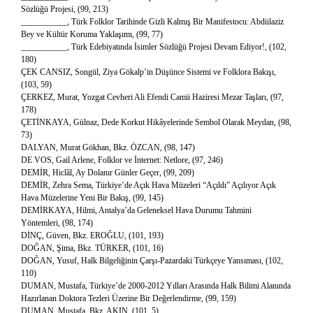
Sözlüğü Projesi, (99, 213)
___________, Türk Folklor Tarihinde Gizli Kalmış Bir Manifestocu: Abdülaziz
Bey ve Kültür Koruma Yaklaşımı, (99, 77)
___________, Türk Edebiyatında İsimler Sözlüğü Projesi Devam Ediyor!, (102,
180)
ÇEK CANSIZ, Songül, Ziya Gökalp’in Düşünce Sistemi ve Folklora Bakışı,
(103, 59)
ÇERKEZ, Murat, Yozgat Cevheri Ali Efendi Camii Haziresi Mezar Taşları, (97,
178)
ÇETİNKAYA, Gülnaz, Dede Korkut Hikâyelerinde Sembol Olarak Meydan, (98,
73)
DALYAN, Murat Gökhan, Bkz. ÖZCAN, (98, 147)
DE VOS, Gail Arlene, Folklor ve İnternet: Netlore, (97, 246)
DEMİR, Hiclâl, Ay Dolanır Günler Geçer, (99, 209)
DEMİR, Zehra Sema, Türkiye’de Açık Hava Müzeleri “Açıldı” Açılıyor Açık
Hava Müzelerine Yeni Bir Bakış, (99, 145)
DEMİRKAYA, Hilmi, Antalya’da Geleneksel Hava Durumu Tahmini
Yöntemleri, (98, 174)
DİNÇ, Güven, Bkz. EROĞLU, (101, 193)
DOĞAN, Şima, Bkz. TÜRKER, (101, 16)
DOĞAN, Yusuf, Halk Bilgeliğinin Çarşı-Pazardaki Türkçeye Yansıması, (102,
110)
DUMAN, Mustafa, Türkiye’de 2000-2012 Yılları Arasında Halk Bilimi Alanında
Hazırlanan Doktora Tezleri Üzerine Bir Değerlendirme, (99, 159)
DUMAN, Mustafa, Bkz. AKIN, (101, 5)