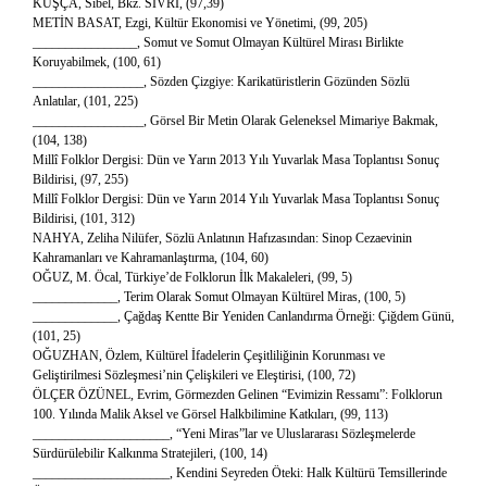
KUŞÇA, Sibel, Bkz. SİVRİ, (97,39)
METİN BASAT, Ezgi, Kültür Ekonomisi ve Yönetimi, (99, 205)
________________, Somut ve Somut Olmayan Kültürel Mirası Birlikte
Koruyabilmek, (100, 61)
_________________, Sözden Çizgiye: Karikatüristlerin Gözünden Sözlü
Anlatılar, (101, 225)
_________________, Görsel Bir Metin Olarak Geleneksel Mimariye Bakmak,
(104, 138)
Millî Folklor Dergisi: Dün ve Yarın 2013 Yılı Yuvarlak Masa Toplantısı Sonuç
Bildirisi, (97, 255)
Millî Folklor Dergisi: Dün ve Yarın 2014 Yılı Yuvarlak Masa Toplantısı Sonuç
Bildirisi, (101, 312)
NAHYA, Zeliha Nilüfer, Sözlü Anlatının Hafızasından: Sinop Cezaevinin
Kahramanları ve Kahramanlaştırma, (104, 60)
OĞUZ, M. Öcal, Türkiye’de Folklorun İlk Makaleleri, (99, 5)
_____________, Terim Olarak Somut Olmayan Kültürel Miras, (100, 5)
_____________, Çağdaş Kentte Bir Yeniden Canlandırma Örneği: Çiğdem Günü,
(101, 25)
OĞUZHAN, Özlem, Kültürel İfadelerin Çeşitliliğinin Korunması ve
Geliştirilmesi Sözleşmesi’nin Çelişkileri ve Eleştirisi, (100, 72)
ÖLÇER ÖZÜNEL, Evrim, Görmezden Gelinen “Evimizin Ressamı”: Folklorun
100. Yılında Malik Aksel ve Görsel Halkbilimine Katkıları, (99, 113)
_____________________, “Yeni Miras”lar ve Uluslararası Sözleşmelerde
Sürdürülebilir Kalkınma Stratejileri, (100, 14)
_____________________, Kendini Seyreden Öteki: Halk Kültürü Temsillerinde