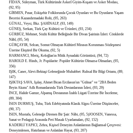
FİDAN, Süleyman, Türk Kültüründe Askerî Giyim-Kuşam ve Asker Modası,
(92, 95)
GİRMEN, Pınar, Eskişehir Folklorunda Çocuk Oyunları ve Bu Oyunların Yaşam
Becerisi Kazandırmadaki Rolü, (95, 263)
GÜNAL, Veysi, Bkz. ŞAHİNALP, (93, 149)
GÜNEŞ, Serkan, Türk Çay Kültürü ve Ürünleri, (93, 234)
GÜRBÜZ, Mehmet, Sözlü Kültür Belleğinde Bir Divan Şairinin İzleri: Cönklerde
Nâbî, (95, 54)
GÜRÇAYIR, Selcan, Somut Olmayan Kültürel Mirasın Korunması Sözleşmesi
Üzerine Eleştirel Bir Okuma, (92, 5)
HARMANCI, Meriç, Keloğlan'ın Mitik Aynadaki Görüntüsü, (94, 72)
HAROLD E. Hinds, Jr. Popülarite: Popüler Kültürün Olmazsa Olmazları, (95,
356)
IŞIK, Caner, Alevi-Bektaşi Geleneğinde Muhabbet: Ruhsal Bir Bilgi Ortamı, (89,
147)
IŞIKTAŞ SAVA, Işılay, Ahmet Bican Ercilasun'un "Gülnar" ve "2BA Beden
Beyin Akımı" Adlı Romanlarında Türk Destanlarının İzleri, (93, 29)
İNCE, Halide Gamze, Alpamış Destanının İzahlı Lügati Üzerine Bir İnceleme,
(89, 304)
İSEN DURMUŞ, Tuba, Türk Edebiyatında Klasik Algısı Üzerine Düşünceler,
(90, 37)
İSEN, Mustafa, Geleneğe Direnen Bir Şair: Nâbi, (95, 5)JOOSEN, Vanessa,
Sanat ve Pedagoji Arasında Peri Masalı Uyarlamaları, (92, 152)
KADERLİ YAPICI, Zehra, Kişisel Deneyim Anlatılarının Bağlamsal Çerçevesi:
Deneyimlenen, Hatırlanan ve Anlatılan Hayat, (93, 207)