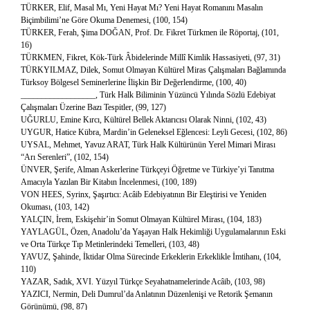
TÜRKER, Elif, Masal Mı, Yeni Hayat Mı? Yeni Hayat Romanını Masalın
Biçimbilimi’ne Göre Okuma Denemesi, (100, 154)
TÜRKER, Ferah, Şima DOĞAN, Prof. Dr. Fikret Türkmen ile Röportaj, (101,
16)
TÜRKMEN, Fikret, Kök-Türk Âbidelerinde Millî Kimlik Hassasiyeti, (97, 31)
TÜRKYILMAZ, Dilek, Somut Olmayan Kültürel Miras Çalışmaları Bağlamında
Türksoy Bölgesel Seminerlerine İlişkin Bir Değerlendirme, (100, 40)
__________________, Türk Halk Biliminin Yüzüncü Yılında Sözlü Edebiyat
Çalışmaları Üzerine Bazı Tespitler, (99, 127)
UĞURLU, Emine Kırcı, Kültürel Bellek Aktarıcısı Olarak Ninni, (102, 43)
UYGUR, Hatice Kübra, Mardin’in Geleneksel Eğlencesi: Leyli Gecesi, (102, 86)
UYSAL, Mehmet, Yavuz ARAT, Türk Halk Kültürünün Yerel Mimari Mirası
“Arı Serenleri”, (102, 154)
ÜNVER, Şerife, Alman Askerlerine Türkçeyi Öğretme ve Türkiye’yi Tanıtma
Amacıyla Yazılan Bir Kitabın İncelenmesi, (100, 189)
VON HEES, Syrinx, Şaşırtıcı: Acâib Edebiyatının Bir Eleştirisi ve Yeniden
Okuması, (103, 142)
YALÇIN, İrem, Eskişehir’in Somut Olmayan Kültürel Mirası, (104, 183)
YAYLAGÜL, Özen, Anadolu’da Yaşayan Halk Hekimliği Uygulamalarının Eski
ve Orta Türkçe Tıp Metinlerindeki Temelleri, (103, 48)
YAVUZ, Şahinde, İktidar Olma Sürecinde Erkeklerin Erkeklikle İmtihanı, (104,
110)
YAZAR, Sadık, XVI. Yüzyıl Türkçe Seyahatnamelerinde Acâib, (103, 98)
YAZICI, Nermin, Deli Dumrul’da Anlatının Düzenlenişi ve Retorik Şemanın
Görünümü, (98, 87)