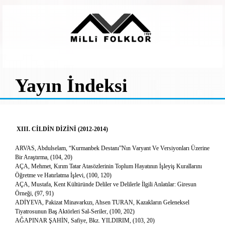
Yayın İndeksi
XIII. CİLDİN DİZİNİ (2012-2014)
ARVAS, Abdulselam, “Kurmanbek Destanı”Nın Varyant Ve Versiyonları Üzerine
Bir Araştırma, (104, 20)
AÇA, Mehmet, Kırım Tatar Atasözlerinin Toplum Hayatının İşleyiş Kurallarını
Öğretme ve Hatırlatma İşlevi, (100, 120)
AÇA, Mustafa, Kent Kültüründe Deliler ve Delilerle İlgili Anlatılar: Giresun
Örneği, (97, 91)
ADİYEVA, Pakizat Minavarkızı, Ahsen TURAN, Kazakların Geleneksel
Tiyatrosunun Baş Aktörleri Sal-Seriler, (100, 202)
AĞAPINAR ŞAHİN, Safiye, Bkz. YILDIRIM, (103, 20)