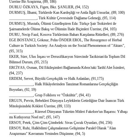
Üzerine Bir Araştırma, (89, 186)
DURLU ÖZKAYA, Figen, Bkz. ŞANLIER, (94, 152)
DURMUŞ, İlhami, Türklerde Kan Kardeşliği ve Antla İlgili Unsurlar, (89, 100)
_______________, Türk Kültür Çevresinde Dağlama Geleneği, (95, 114)
DURMUŞ, Mustafa, Ölümü Güzelleştiren Eda: Türkçe Şair Tezkireleri ile
Şairnamelerde Ölüme Bakış ve Ölümün İfade Biçimleri Üzerine, (94, 105)
DURU, Necip Fazıl, Kosova Türklerinin Baharı Karşılama Ritüelleri, (89, 276)
EGE BOSTANCI, Göknur, Pelin ÖNDER EROL, The Resurgence of Herbal
Culture in Turkish Society: An Analysis on the Social Phenomenon of "Aktars",
(95, 315)
EKER, Süer, Ulus İnşası ve Derusifikasyon Sürecinde Tacikistan'da Toplum Dil
Bilimsel Durum, (95, 215)
ERCİYAS, Osman, Dil Etkileşimleri Bağlamında Kıbrıs'taki Tarihî Alet İsimleri,
(94, 237)
ERDEM, Servet, Büyülü Gerçekçilik ve Halk Anlatıları, (91,175)
_____________, Halk Hikâyelerinden Tanzimat Romanlarına Gerçekçiliğin
Boyutları, (92, 19)
_____________, Grup Folkloru ve “Özkültür”, (94, 41)
ERGUN, Pervin, Bebekleri Dünyaya Leyleklerin Getirdiğine Dair İnancın Türk
Mitolojisindeki Kökleri Üzerine, (89, 133)
_____________, Küresel Dünyanın Tüketim Mitleri Fakelore'un Başarısı: Yılbaşı
mı Kutluyoruz Noel mi?, (95, 147)
ERSOY, Petek, Çöm Çöm Çömbelek: Sivas Çocuk Oyunları, (94, 256)
ERSOY, Ruhi, Halkbilimi Çalışmalarının Gelişimine Paralel Olarak "Alan
Araştırması" Kavramını Yeninden Düşünme, (94, 5)