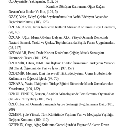
Öz Oryantalist Yaklaşımlar, (102, 5)
_____________________, Kendine Dönüşen Kahraman: Oğuz Kağan
Destanı’nda İktidar Ve Kut, (104, 5)
ÖZAY, Yeliz, Evliyâ Çelebi Seyahatnâmesi’nin Acâib Edebiyatı Açısından
Değerlendirilmesi, (103, 123)
ÖZCAN, Koray, Tarihi Kentlerde Kültürel Mirasın Korunması Birgi Deneyimi,
(98, 46)
ÖZCAN, Uğur, Murat Gökhan Dalyan, XIX. Yüzyıl Osmanlı Devletinde
Nasturi, Ermeni, Yezidi ve Çerkez Topluluklarında Başlık Parası Uygulamaları,
(98, 147)
ÖZDAMAR, Fazıl, Dede Korkut Kitabı’nın Çağdaş Müzik Sanatçıları
Üzerindeki Tesiri, (101, 125)
ÖZDEMİR, Cihan, Dil-Kültür İlişkisi: Folklor Ürünlerinin Türkçenin Yabancı
Dil Olarak Öğretiminde Yeri ve İşlevi, (97, 157)
ÖZDEMİR, Mehmet, Dinî-Tasavvufî Türk Edebiyatının Cuma Hutbelerinde
Kullanımı ve Öğretici İşlevi, (97, 76)
ÖZKARA, Yasin, İlköğretim Türkçe Eğitimi Sürecinde Mizah Unsurlarından
Yararlanma, (100, 182)
ÖZKUL FINDIK, Nurşen, Anadolu Arkeolojisinde Bazı Seramik Oyuncaklar
(XII-XV. Yüzyıllar), (101, 252)
ÖZLÜ, Zeynel, Osmanlı Sarayında Aşure Geleneği Uygulamasına Dair, (101,
209)
ÖZMEN, Şule Yüksel, Türk Kültüründe Yaşlının Yeri ve Medyayla Yaşlılığın
Değişen Konumu, (100, 110)
ÖZTEKİN, Özge, Ağaç Kültünün Görsel Şiirdeki Figüratif Anlamı: Divan