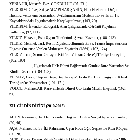
YENİASIR, Mustafa, Bkz. GÖKBULUT, (97, 231)
YILDIRIM, Gülay, Safiye AĞAPINAR ŞAHİN, Halk Ebelerinin Doğum
Hazırlığı ve Eylemi Sırasındaki Uygulamalarının Modern Tıp ve Tarihi Tıp
Kaynaklarındaki Uygulamalarla Karşılaştırılması, (103, 20)
YILDIRIM, İskender, Etnografik Alan Çalışmasında Görüntü Kaydının
Kullanımı, (97, 111)
YILDIZ, Hüseyin, Eski Uygur Türklerinde Şeytan Kavramı, (100, 213)
YILDIZ, Mehmet, Türk Resmî Ziyafet Kültüründe Zirve: Fransa İmparatoriçesi
Eugenie Onuruna Verilen Muhteşem Ziyafetler (1869), (102, 124)
YILDIZ, Tuna, Somut Olmayan Kültürel Mirasın Geleceği Türkiye Deneyimi,
(102, 190)
____________, Uygulamalı Halk Bilimi Bağlamında Günlük Burç Yorumları Ve
Kimlik Tasarımı, (104, 128)
YILMAZ, Ozan, “Toprak Başa, Baş Toprağa” Tarihi Bir Türk Kargışının Klasik
Türk Şiiri’ne Yansımaları, (101, 171)
YOLCU, Mehmet Ali, Karavellilerde Dinsel Otoritenin Mizahi Eleştirisi, (102,
65)
XII. CİLDİN DİZİNİ (2010-2012)
ACUN, Ramazan, Her Dem Yeniden Doğmak: Online Sosyal Ağlar ve Kimlik,
(89, 66)
AÇA, Mehmet, İki Sır İki Kahraman: Uşun Koca Oğlu Segrek ile Kozı Körpeş,
(90, 26)
AÇIK, Fatma, Taşkent Şehri Örneğinde Özbekistan'daki Mezar Taşları ve Millî