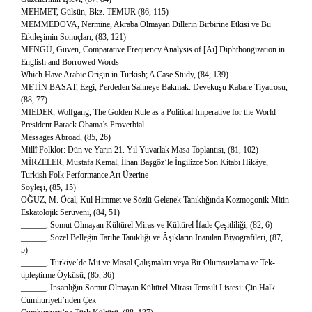
MEHMET, Gülsün, Bkz. TEMUR (86, 115)
MEMMEDOVA, Nermine, Akraba Olmayan Dillerin Birbirine Etkisi ve Bu
Etkileşimin Sonuçları, (83, 121)
MENGÜ, Güven, Comparative Frequency Analysis of [Aı] Diphthongization in
English and Borrowed Words
Which Have Arabic Origin in Turkish; A Case Study, (84, 139)
METİN BASAT, Ezgi, Perdeden Sahneye Bakmak: Devekuşu Kabare Tiyatrosu,
(88, 77)
MIEDER, Wolfgang, The Golden Rule as a Political Imperative for the World
President Barack Obama’s Proverbial
Messages Abroad, (85, 26)
Millî Folklor: Dün ve Yarın 21. Yıl Yuvarlak Masa Toplantısı, (81, 102)
MİRZELER, Mustafa Kemal, İlhan Başgöz’le İngilizce Son Kitabı Hikâye,
Turkish Folk Performance Art Üzerine
Söyleşi, (85, 15)
OĞUZ, M. Öcal, Kul Himmet ve Sözlü Gelenek Tanıklığında Kozmogonik Mitin
Eskatolojik Serüveni, (84, 51)
______, Somut Olmayan Kültürel Miras ve Kültürel İfade Çeşitliliği, (82, 6)
______, Sözel Belleğin Tarihe Tanıklığı ve Âşıkların İnanılan Biyografileri, (87,
5)
______, Türkiye’de Mit ve Masal Çalışmaları veya Bir Olumsuzlama ve Tek-
tipleştirme Öyküsü, (85, 36)
______, İnsanlığın Somut Olmayan Kültürel Mirası Temsili Listesi: Çin Halk
Cumhuriyeti’nden Çek