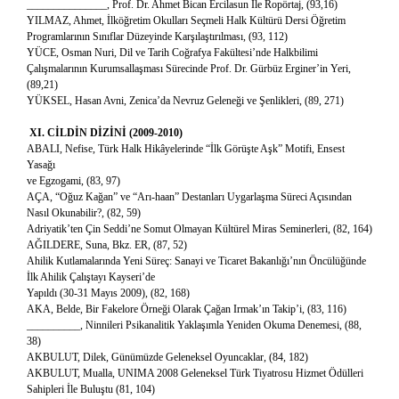
_______________, Prof. Dr. Ahmet Bican Ercilasun İle Ropörtaj, (93,16)
YILMAZ, Ahmet, İlköğretim Okulları Seçmeli Halk Kültürü Dersi Öğretim
Programlarının Sınıflar Düzeyinde Karşılaştırılması, (93, 112)
YÜCE, Osman Nuri, Dil ve Tarih Coğrafya Fakültesi’nde Halkbilimi
Çalışmalarının Kurumsallaşması Sürecinde Prof. Dr. Gürbüz Erginer’in Yeri,
(89,21)
YÜKSEL, Hasan Avni, Zenica’da Nevruz Geleneği ve Şenlikleri, (89, 271)
XI. CİLDİN DİZİNİ (2009-2010)
ABALI, Nefise, Türk Halk Hikâyelerinde “İlk Görüşte Aşk” Motifi, Ensest
Yasağı
ve Egzogami, (83, 97)
AÇA, “Oğuz Kağan” ve “Arı-haan” Destanları Uygarlaşma Süreci Açısından
Nasıl Okunabilir?, (82, 59)
Adriyatik’ten Çin Seddi’ne Somut Olmayan Kültürel Miras Seminerleri, (82, 164)
AĞILDERE, Suna, Bkz. ER, (87, 52)
Ahilik Kutlamalarında Yeni Süreç: Sanayi ve Ticaret Bakanlığı’nın Öncülüğünde
İlk Ahilik Çalıştayı Kayseri’de
Yapıldı (30-31 Mayıs 2009), (82, 168)
AKA, Belde, Bir Fakelore Örneği Olarak Çağan Irmak’ın Takip’i, (83, 116)
__________, Ninnileri Psikanalitik Yaklaşımla Yeniden Okuma Denemesi, (88,
38)
AKBULUT, Dilek, Günümüzde Geleneksel Oyuncaklar, (84, 182)
AKBULUT, Mualla, UNIMA 2008 Geleneksel Türk Tiyatrosu Hizmet Ödülleri
Sahipleri İle Buluştu (81, 104)