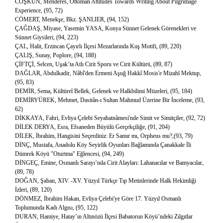
COŞKUN, Menderes, Ottoman Attitudes Towards Writing About Pilgrimage
Experience, (95, 72)
CÖMERT, Menekşe, Bkz. ŞANLIER, (94, 152)
ÇAĞDAŞ, Miyase, Yasemin YASA, Konya Sünnet Gelenek Görenekleri ve
Sünnet Giysileri, (94, 223)
ÇAL, Halit, Erzincan Çayırlı İlçesi Mezarlarında Kuş Motifi, (89, 220)
ÇALIŞ, Sunay, Poplore, (94, 188)
ÇİFTÇİ, Selcen, Uşak’ta Atlı Cirit Sporu ve Cirit Kültürü, (89, 87)
DAĞLAR, Abdulkadir, Nâbî'den Ermeni Aşuğ Hakkî Mosis'e Mizahî Mektup,
(95, 83)
DEMİR, Sema, Kültürel Bellek, Gelenek ve Halkbilimi Müzeleri, (95, 184)
DEMİRYÜREK, Mehmet, Dasitân-ı Sultan Mahmud Üzerine Bir İnceleme, (93,
62)
DİKKAYA, Fahri, Evliya Çelebi Seyahatnâmesi'nde Simit ve Simitçiler, (92, 72)
DİLEK DERYA, Esra, Efsaneden Büyülü Gerçekçiliğe, (91, 204)
DİLEK, İbrahim, Hangisini Seçerdiniz: Er Samır mı, Orpheus mu?,(93, 79)
DİNÇ, Mustafa, Anadolu Köy Seyirlik Oyunları Bağlamında Çanakkale İli
Dümrek Köyü "Oturtma" Eğlencesi, (94, 249)
DİNGEÇ, Emine, Osmanlı Sarayı’nda Cirit Alayları: Lahanacılar ve Bamyacılar,
(89, 78)
DOĞAN, Şaban, XIV. -XV. Yüzyıl Türkçe Tıp Metinlerinde Halk Hekimliği
İzleri, (89, 120)
DÖNMEZ, İbrahim Hakan, Evliya Çelebi'ye Göre 17. Yüzyıl Osmanlı
Toplumunda Kadı Algısı, (95, 122)
DURAN, Hamiye, Hatay’ın Altınözü İlçesi Babatorun Köyü’ndeki Zılgıtlar