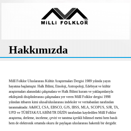
Hakkımızda
Millî Folklor Uluslararası Kültür Araştırmaları Dergisi 1989 yılında yayın
hayatına başlamıştır. Halk Bilimi, Etnoloji, Antropoloji, Edebiyat ve kültür
araştırmaları alanındaki çalışmalara ve Halk Bilimi kuram ve yaklaşımlarıyla
etkileşimli disiplinlerarası çalışmalara yer veren Millî Folklor dergisi 1998
yılından itibaren kimi ulusal/uluslararası indeksler ve veritabanları tarafından
taranmaktadır. A&HCI, CSA, EBSCO, GJS, IBSS, MLA, SCOPUS, SJR, TA,
UPD ve TÜBİTAK/ULABİM/TR DİZİN tarafından kaydedilen Millî Folklor
araştırma, derleme, inceleme, çeviri ve tanıtma içerikli bilimsel metni hem
basılı
hem de elektronik ortamda okuru ile paylaşan uluslararası hakemli bir dergidir.